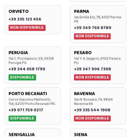
ORVIETO
PARMA
Via Emilia Est, 7B, 43121 Parma
+39 335 123 456
PR
NON DISPONIBILE
+39 349 766 8789
NON DISPONIBILE
PERUGIA
PESARO
Via C. Piccolpasso, 1/A, 06128
Via Y. A. Gagarin, 61122 Pesaro
Perugia PG
PU
+39 344 058 1790
+39 347 906 7308
DISPONIBILE
NON DISPONIBILE
PORTO RECANATI
RAVENNA
Corso Giacomo Matteotti,
Via M. Bussato, 74, 48124
156, 62017 Porto Recanati MC
Ravenna RA
+39 071 759 0217
+39 335 544 1908
DISPONIBILE
NON DISPONIBILE
SENIGALLIA
SIENA