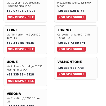
Via Guglielmo Oberdan, 17,
Piazzale Rosselli, 25, 53100
60019 Senigallia AN
Siena SI
+39 071 96 96 905
+39 335 528 6171
NON DISPONIBILE
NON DISPONIBILE
TERNI
TORINO
Via Montefiorino, 21, 05100
Corso Romania, 460, 10156
Terni TR
Torino TO
+39 342 851 6535
+39 375 73 89 174
NON DISPONIBILE
NON DISPONIBILE
UDINE
VALMONTONE
Via Antonio Bardelli, 4, 33035
+39 335 683 7731
Martignacco UD
NON DISPONIBILE
+39 335 584 7128
NON DISPONIBILE
VERONA
Via Trentino, 1, 37060 Sona
VR