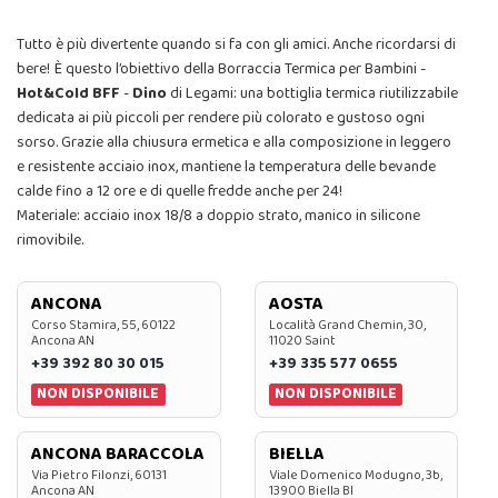
Tutto è più divertente quando si fa con gli amici. Anche ricordarsi di
bere! È questo l’obiettivo della Borraccia Termica per Bambini -
Hot&Cold BFF
-
Dino
di Legami: una bottiglia termica riutilizzabile
dedicata ai più piccoli per rendere più colorato e gustoso ogni
sorso. Grazie alla chiusura ermetica e alla composizione in leggero
e resistente acciaio inox, mantiene la temperatura delle bevande
calde fino a 12 ore e di quelle fredde anche per 24!
Materiale: acciaio inox 18/8 a doppio strato, manico in silicone
rimovibile.
ANCONA
AOSTA
Corso Stamira, 55, 60122
Località Grand Chemin, 30,
Ancona AN
11020 Saint
+39 392 80 30 015
+39 335 577 0655
NON DISPONIBILE
NON DISPONIBILE
ANCONA BARACCOLA
BIELLA
Via Pietro Filonzi, 60131
Viale Domenico Modugno, 3b,
Ancona AN
13900 Biella BI