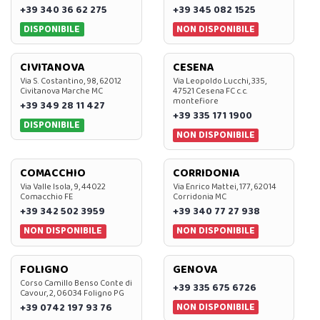
+39 340 36 62 275
+39 345 082 1525
DISPONIBILE
NON DISPONIBILE
CIVITANOVA
CESENA
Via S. Costantino, 98, 62012
Via Leopoldo Lucchi, 335,
Civitanova Marche MC
47521 Cesena FC c.c.
montefiore
+39 349 28 11 427
+39 335 171 1900
DISPONIBILE
NON DISPONIBILE
COMACCHIO
CORRIDONIA
Via Valle Isola, 9, 44022
Via Enrico Mattei, 177, 62014
Comacchio FE
Corridonia MC
+39 342 502 3959
+39 340 77 27 938
NON DISPONIBILE
NON DISPONIBILE
FOLIGNO
GENOVA
Corso Camillo Benso Conte di
+39 335 675 6726
Cavour, 2, 06034 Foligno PG
NON DISPONIBILE
+39 0742 197 93 76