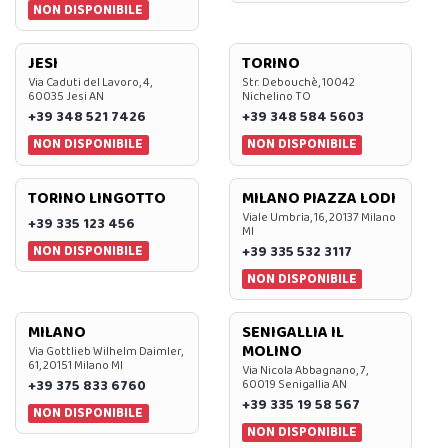
NON DISPONIBILE
JESI
TORINO
Via Caduti del Lavoro, 4,
Str. Debouchè, 10042
60035 Jesi AN
Nichelino TO
+39 348 521 7426
+39 348 584 5603
NON DISPONIBILE
NON DISPONIBILE
TORINO LINGOTTO
MILANO PIAZZA LODI
Viale Umbria, 16, 20137 Milano
+39 335 123 456
MI
NON DISPONIBILE
+39 335 532 3117
NON DISPONIBILE
MILANO
SENIGALLIA IL
MOLINO
Via Gottlieb Wilhelm Daimler,
61, 20151 Milano MI
Via Nicola Abbagnano, 7,
+39 375 833 6760
60019 Senigallia AN
+39 335 19 58 567
NON DISPONIBILE
NON DISPONIBILE