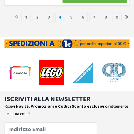
1
2
3
4
5
6
7
8
9
ISCRIVITI ALLA NEWSLETTER
Ricevi
Novità, Promozioni e Codici Sconto esclusivi
direttamente
nella tua email!