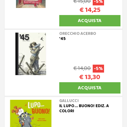
€ 15,00
-5%
€ 14,25
ACQUISTA
ORECCHIO ACERBO
'45
€ 14,00
-5%
€ 13,30
ACQUISTA
GALLUCCI
IL LUPO... BUONO! EDIZ. A
COLORI