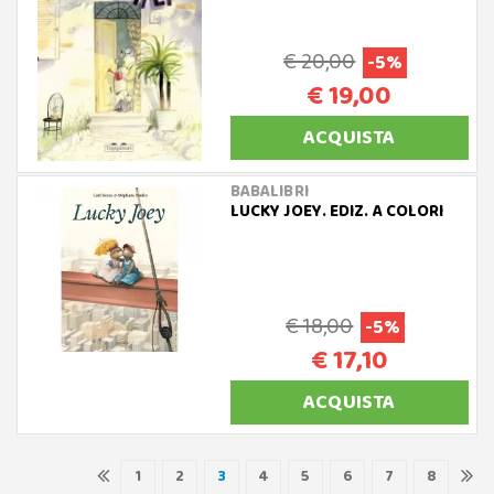
€ 20,00
-5%
€ 19,00
ACQUISTA
BABALIBRI
LUCKY JOEY. EDIZ. A COLORI
€ 18,00
-5%
€ 17,10
ACQUISTA
1
2
3
4
5
6
7
8