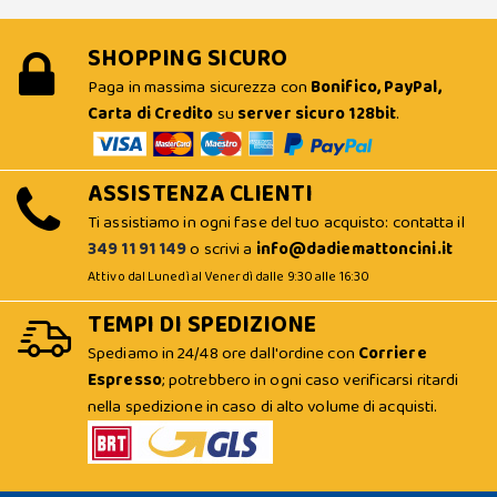
SHOPPING SICURO
Paga in massima sicurezza con
Bonifico, PayPal,
Carta di Credito
su
server sicuro 128bit
.
ASSISTENZA CLIENTI
Ti assistiamo in ogni fase del tuo acquisto: contatta il
349 11 91 149
o scrivi a
info@dadiemattoncini.it
Attivo dal Lunedì al Venerdì dalle 9:30 alle 16:30
TEMPI DI SPEDIZIONE
Spediamo in 24/48 ore dall'ordine con
Corriere
Espresso
; potrebbero in ogni caso verificarsi ritardi
nella spedizione in caso di alto volume di acquisti.