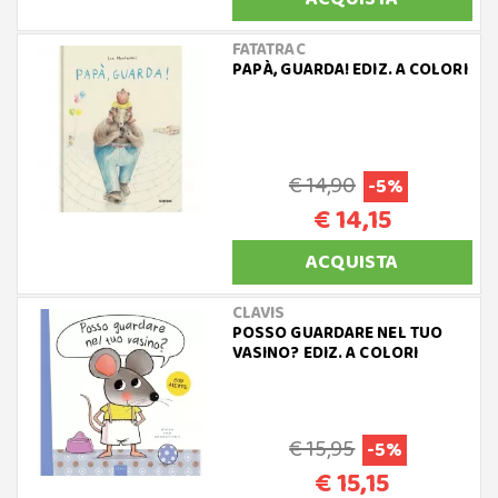
FATATRAC
PAPÀ, GUARDA! EDIZ. A COLORI
€ 14,90
-5%
€ 14,15
ACQUISTA
CLAVIS
POSSO GUARDARE NEL TUO
VASINO? EDIZ. A COLORI
€ 15,95
-5%
€ 15,15