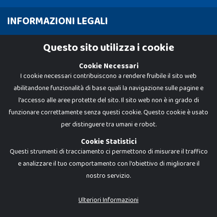
INFORMAZIONI LEGALI
Cookie Policy
Questo sito utilizza i cookie
Privacy Policy
Cookie Necessari
I cookie necessari contribuiscono a rendere fruibile il sito web
abilitandone funzionalità di base quali la navigazione sulle pagine e
l'accesso alle aree protette del sito. Il sito web non è in grado di
funzionare correttamente senza questi cookie. Questo cookie è usato
per distinguere tra umani e robot.
Cookie Statistici
Questi strumenti di tracciamento ci permettono di misurare il traffico
e analizzare il tuo comportamento con l'obiettivo di migliorare il
nostro servizio.
Dadi e Mattoncini è un brand di Giocabene Srl. Ogni riproduzione o utilizzo non
espressamente autorizzato è severamente vietato. Tutti i loghi, marchi,
brand elencati nel presente shop sono di proprietà dei rispettivi titolari.
I prezzi e le promozioni pubblicate potrebbero differire da quanto esposto in
Ulteriori Informazioni
negozio.
Giocabene Srl - via della Posta 8, 20123 Milano (MI)