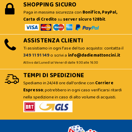
SHOPPING SICURO
Paga in massima sicurezza con
Bonifico, PayPal,
Carta di Credito
su
server sicuro 128bit
.
ASSISTENZA CLIENTI
Ti assistiamo in ogni fase del tuo acquisto: contatta il
349 11 91 149
o scrivi a
info@dadiemattoncini.it
Attivo dal Lunedì al Venerdì dalle 9:30 alle 16:30
TEMPI DI SPEDIZIONE
Spediamo in 24/48 ore dall'ordine con
Corriere
Espresso
; potrebbero in ogni caso verificarsi ritardi
nella spedizione in caso di alto volume di acquisti.