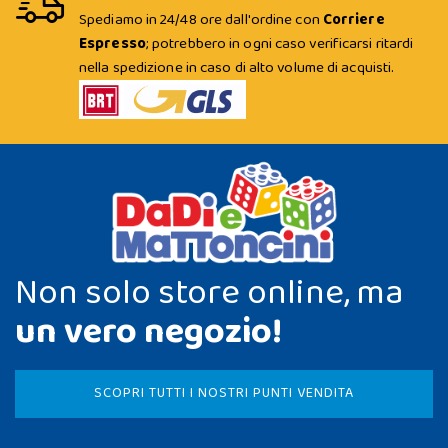
Spediamo in 24/48 ore dall'ordine con
Corriere
Espresso
; potrebbero in ogni caso verificarsi ritardi
nella spedizione in caso di alto volume di acquisti.
Non solo store online, ma
un vero negozio!
SCOPRI TUTTI I NOSTRI PUNTI VENDITA