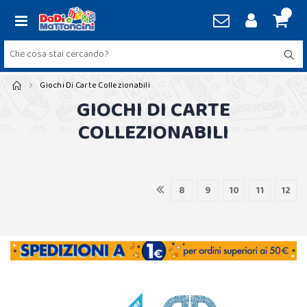
Giochi Di Carte Collezionabili
GIOCHI DI CARTE
COLLEZIONABILI
8
9
10
11
12