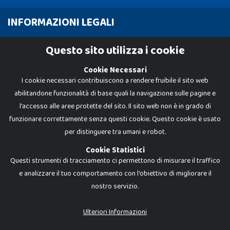
INFORMAZIONI LEGALI
Cookie Policy
Questo sito utilizza i cookie
Privacy Policy
Cookie Necessari
I cookie necessari contribuiscono a rendere fruibile il sito web
abilitandone funzionalità di base quali la navigazione sulle pagine e
l'accesso alle aree protette del sito. Il sito web non è in grado di
funzionare correttamente senza questi cookie. Questo cookie è usato
per distinguere tra umani e robot.
Cookie Statistici
Questi strumenti di tracciamento ci permettono di misurare il traffico
e analizzare il tuo comportamento con l'obiettivo di migliorare il
nostro servizio.
Dadi e Mattoncini è un brand di Giocabene Srl. Ogni riproduzione o utilizzo non
espressamente autorizzato è severamente vietato. Tutti i loghi, marchi,
brand elencati nel presente shop sono di proprietà dei rispettivi titolari.
I prezzi e le promozioni pubblicate potrebbero differire da quanto esposto in
Ulteriori Informazioni
negozio.
Giocabene Srl - via della Posta 8, 20123 Milano (MI)