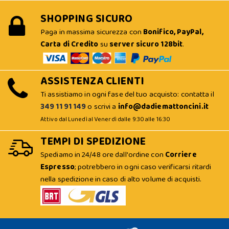
SHOPPING SICURO
Paga in massima sicurezza con
Bonifico, PayPal,
Carta di Credito
su
server sicuro 128bit
.
ASSISTENZA CLIENTI
Ti assistiamo in ogni fase del tuo acquisto: contatta il
349 11 91 149
o scrivi a
info@dadiemattoncini.it
Attivo dal Lunedì al Venerdì dalle 9:30 alle 16:30
TEMPI DI SPEDIZIONE
Spediamo in 24/48 ore dall'ordine con
Corriere
Espresso
; potrebbero in ogni caso verificarsi ritardi
nella spedizione in caso di alto volume di acquisti.