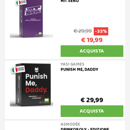
HIT SEND
€ 29,99
-33%
€ 19,99
ACQUISTA
YAS! GAMES
PUNISH ME, DADDY
€ 29,99
ACQUISTA
ASMODÈE
DRINKOPOLY - EDIZIONE