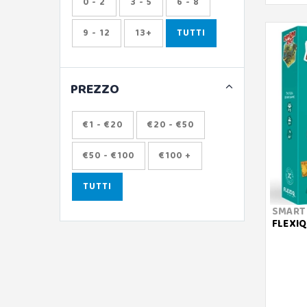
0 - 2
3 - 5
6 - 8
LUDIC
9 - 12
13+
TUTTI
CARDS
HELVETIQ
PREZZO
LEGAMI
VINTAGE MEMORIES
€1 - €20
€20 - €50
LITTLE ROCKET GAMES
€50 - €100
€100 +
LUCKY DUCK GAMES
TUTTI
MANCALAMARO
MATTEL
SMART
FLEXIQ
GAMES
UNO
MINILAND