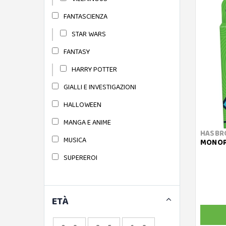
GIGAMIC
FANTASCIENZA
GIOCHI PREZIOSI
STAR WARS
GIOCHI UNITI
FANTASY
CARCASSONNE
HARRY POTTER
CATAN
GIALLI E INVESTIGAZIONI
GOLIATH
HALLOWEEN
GRANDI GIOCHI
MANGA E ANIME
HASBR
HABA
MUSICA
MONOPO
HASBRO
SUPEREROI
CLUEDO
MONOPOLY
ETÀ
TRIVIAL PURSUIT
HEADU