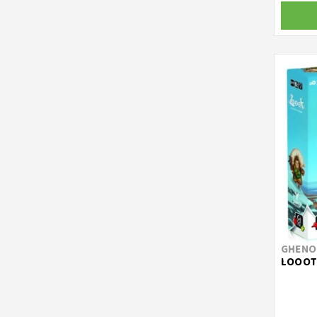
MOULIN ROTY
MS EDIZIONI
OLIPHANTE
PENDRAGON
PROFESSOR PUZZLE
RAVEN
RAVENSBURGER
VILLAINOUS
RED GLOVE
SMART GAMES
SPIN MASTER
GHENO
LOOOT 
EDITRICE GIOCHI EG
RISIKO!