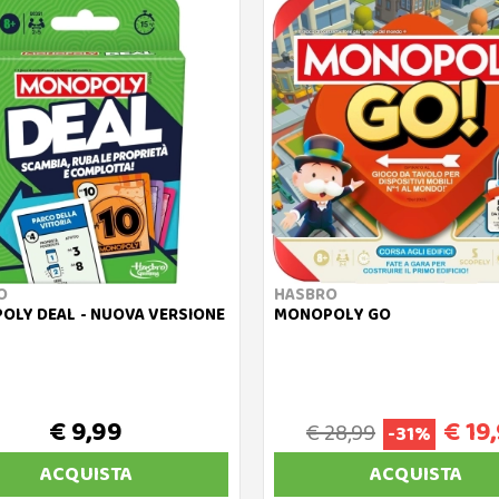
O
HASBRO
LY DEAL - NUOVA VERSIONE
MONOPOLY GO
€ 9,99
€ 19
€ 28,99
-31%
ACQUISTA
ACQUISTA