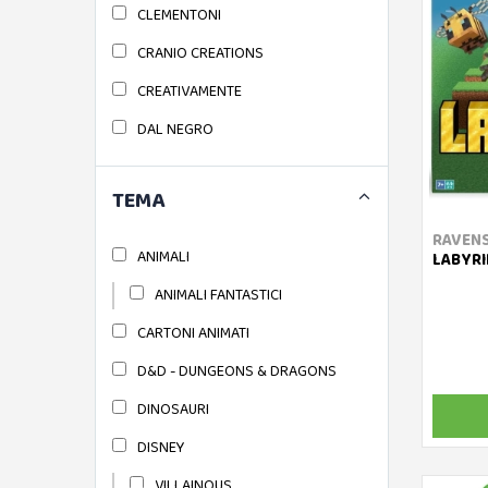
CLEMENTONI
CRANIO CREATIONS
CREATIVAMENTE
DAL NEGRO
DEVIR
TEMA
DJECO
RAVEN
PLAYING CARDS
ANIMALI
LABYRI
DV GAMES
ANIMALI FANTASTICI
EPOCH
CARTONI ANIMATI
SUPER MARIO GAMES
D&D - DUNGEONS & DRAGONS
FUN 2 GIVE
DINOSAURI
GATEONGAMES
DISNEY
GHENOS GAMES
VILLAINOUS