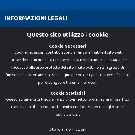
INFORMAZIONI LEGALI
Cookie Policy
Questo sito utilizza i cookie
Privacy Policy
Cookie Necessari
I cookie necessari contribuiscono a rendere fruibile il sito web
abilitandone funzionalità di base quali la navigazione sulle pagine e
l'accesso alle aree protette del sito. Il sito web non è in grado di
funzionare correttamente senza questi cookie. Questo cookie è usato
per distinguere tra umani e robot.
Cookie Statistici
Questi strumenti di tracciamento ci permettono di misurare il traffico
e analizzare il tuo comportamento con l'obiettivo di migliorare il
nostro servizio.
Dadi e Mattoncini è un brand di Giocabene Srl. Ogni riproduzione o utilizzo non
espressamente autorizzato è severamente vietato. Tutti i loghi, marchi,
brand elencati nel presente shop sono di proprietà dei rispettivi titolari.
I prezzi e le promozioni pubblicate potrebbero differire da quanto esposto in
Ulteriori Informazioni
negozio.