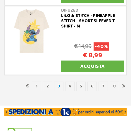
DIFUZED
LILO & STITCH - PINEAPPLE
STITCH - SHORT SLEEVED T-
SHIRT - M
€ 14,99
-40%
€ 8,99
ACQUISTA
1
2
3
4
5
6
7
8