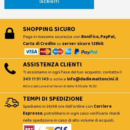
SHOPPING SICURO
Paga in massima sicurezza con
Bonifico, PayPal,
Carta di Credito
su
server sicuro 128bit
.
ASSISTENZA CLIENTI
Ti assistiamo in ogni fase del tuo acquisto: contatta il
349 11 91 149
o scrivi a
info@dadiemattoncini.it
Attivo dal Lunedì al Venerdì dalle 9:30 alle 16:30
TEMPI DI SPEDIZIONE
Spediamo in 24/48 ore dall'ordine con
Corriere
Espresso
; potrebbero in ogni caso verificarsi ritardi
nella spedizione in caso di alto volume di acquisti.