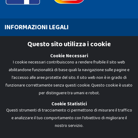
INFORMAZIONI LEGALI
Cookie Policy
Questo sito utilizza i cookie
Privacy Policy
Cookie Necessari
I cookie necessari contribuiscono a rendere fruibile il sito web
abilitandone funzionalità di base quali la navigazione sulle pagine e
l'accesso alle aree protette del sito. Il sito web non è in grado di
funzionare correttamente senza questi cookie. Questo cookie è usato
per distinguere tra umani e robot.
Cookie Statistici
Questi strumenti di tracciamento ci permettono di misurare il traffico
e analizzare il tuo comportamento con l'obiettivo di migliorare il
nostro servizio.
Dadi e Mattoncini è un brand di Giocabene Srl. Ogni riproduzione o utilizzo non
espressamente autorizzato è severamente vietato. Tutti i loghi, marchi,
brand elencati nel presente shop sono di proprietà dei rispettivi titolari.