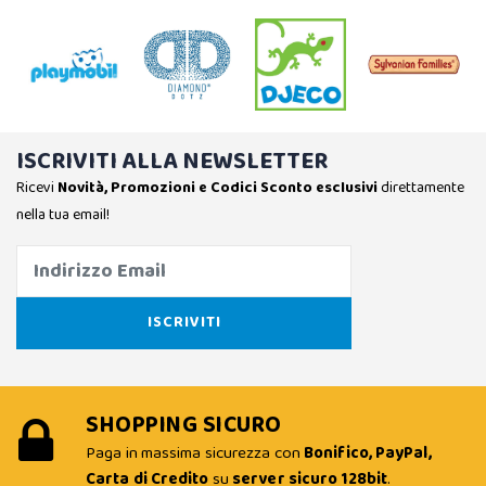
ISCRIVITI ALLA NEWSLETTER
Ricevi
Novità, Promozioni e Codici Sconto esclusivi
direttamente
nella tua email!
SHOPPING SICURO
Paga in massima sicurezza con
Bonifico, PayPal,
Carta di Credito
su
server sicuro 128bit
.