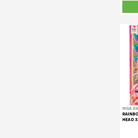
MGA E
RAINBO
HEAD 