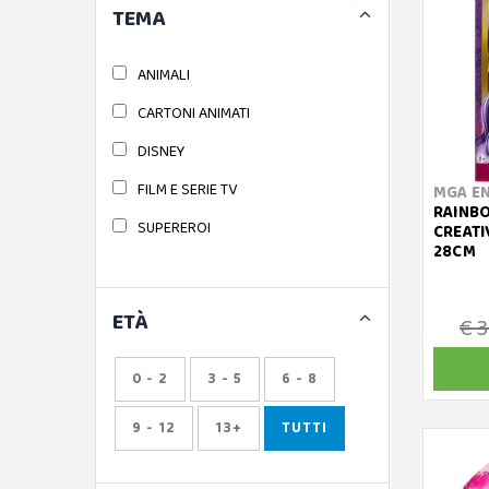
TEMA
KPOP DEMON HUNTERS
MONSTER HIGH
ANIMALI
POLLY POCKET
CARTONI ANIMATI
MGA ENTERTAINMENT
DISNEY
L.O.L. SURPRISE - LOL
FILM E SERIE TV
MGA E
RAINBO
NA! NA! NA! SURPRISE - NA NA NA
SUPEREROI
CREATI
28CM
RAINBOW HIGH
YUMMILAND
ETÀ
€ 3
SPIN MASTER
UNICORN ACADEMY
0 - 2
3 - 5
6 - 8
9 - 12
13+
TUTTI