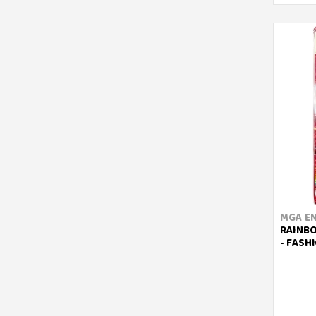
MGA E
RAINBO
- FASH