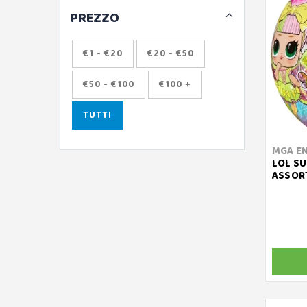
PREZZO
€1 - €20
€20 - €50
€50 - €100
€100 +
TUTTI
MGA E
LOL SUR
ASSORT