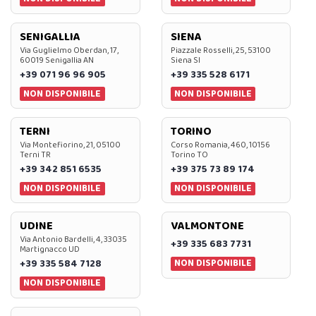
SENIGALLIA
SIENA
Via Guglielmo Oberdan, 17,
Piazzale Rosselli, 25, 53100
60019 Senigallia AN
Siena SI
+39 071 96 96 905
+39 335 528 6171
NON DISPONIBILE
NON DISPONIBILE
TERNI
TORINO
Via Montefiorino, 21, 05100
Corso Romania, 460, 10156
Terni TR
Torino TO
+39 342 851 6535
+39 375 73 89 174
NON DISPONIBILE
NON DISPONIBILE
UDINE
VALMONTONE
Via Antonio Bardelli, 4, 33035
+39 335 683 7731
Martignacco UD
NON DISPONIBILE
+39 335 584 7128
NON DISPONIBILE