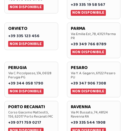
+39 335 19 58 567
NON DISPONIBILE
NON DISPONIBILE
ORVIETO
PARMA
Via Emilia Est, 7B, 43121 Parma
+39 335 123 456
PR
NON DISPONIBILE
+39 349 766 8789
NON DISPONIBILE
PERUGIA
PESARO
Via C. Piccolpasso, 1/A, 06128
Via Y. A. Gagarin, 61122 Pesaro
Perugia PG
PU
+39 344 058 1790
+39 347 906 7308
NON DISPONIBILE
NON DISPONIBILE
PORTO RECANATI
RAVENNA
Corso Giacomo Matteotti,
Via M. Bussato, 74, 48124
156, 62017 Porto Recanati MC
Ravenna RA
+39 071 759 0217
+39 335 544 1908
NON DISPONIBILE
NON DISPONIBILE