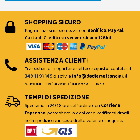
SHOPPING SICURO
Paga in massima sicurezza con
Bonifico, PayPal,
Carta di Credito
su
server sicuro 128bit
.
ASSISTENZA CLIENTI
Ti assistiamo in ogni fase del tuo acquisto: contatta il
349 11 91 149
o scrivi a
info@dadiemattoncini.it
Attivo dal Lunedì al Venerdì dalle 9:30 alle 16:30
TEMPI DI SPEDIZIONE
Spediamo in 24/48 ore dall'ordine con
Corriere
Espresso
; potrebbero in ogni caso verificarsi ritardi
nella spedizione in caso di alto volume di acquisti.