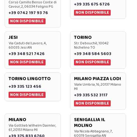
Corso Camillo Benso Conte di
+39 335 675 6726
Cavour, 2, 06034 Foligno PG
NON DISPONIBILE
+39 0742 197 93 76
NON DISPONIBILE
JESI
TORINO
Via Caduti del Lavoro, 4,
Str. Debouchè, 10042
60035 Jesi AN
Nichelino TO
+39 348 521 7426
+39 348 584 5603
NON DISPONIBILE
NON DISPONIBILE
TORINO LINGOTTO
MILANO PIAZZA LODI
Viale Umbria, 16, 20137 Milano
+39 335 123 456
MI
NON DISPONIBILE
+39 335 532 3117
NON DISPONIBILE
MILANO
SENIGALLIA IL
MOLINO
Via Gottlieb Wilhelm Daimler,
61, 20151 Milano MI
Via Nicola Abbagnano, 7,
+39 375 833 6760
60019 Senigallia AN