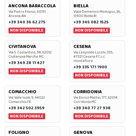
ANCONA BARACCOLA
BIELLA
Via Pietro Filonzi, 60131
Viale Domenico Modugno, 3b,
Ancona AN
13900 Biella BI
+39 340 36 62 275
+39 345 082 1525
NON DISPONIBILE
NON DISPONIBILE
CIVITANOVA
CESENA
Via S. Costantino, 98, 62012
Via Leopoldo Lucchi, 335,
Civitanova Marche MC
47521 Cesena FC c.c.
montefiore
+39 349 28 11 427
+39 335 171 1900
NON DISPONIBILE
NON DISPONIBILE
COMACCHIO
CORRIDONIA
Via Valle Isola, 9, 44022
Via Enrico Mattei, 177, 62014
Comacchio FE
Corridonia MC
+39 342 502 3959
+39 340 77 27 938
NON DISPONIBILE
NON DISPONIBILE
FOLIGNO
GENOVA