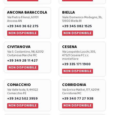
ANCONA BARACCOLA
BIELLA
Via Pietro Filonzi, 60131
Viale Domenico Modugno, 3b,
Ancona AN
13900 Biella BI
+39 340 36 62 275
+39 345 082 1525
NON DISPONIBILE
NON DISPONIBILE
CIVITANOVA
CESENA
Via S. Costantino, 98, 62012
Via Leopoldo Lucchi, 335,
Civitanova Marche MC
47521 Cesena FC c.c.
montefiore
+39 349 28 11 427
+39 335 171 1900
NON DISPONIBILE
NON DISPONIBILE
COMACCHIO
CORRIDONIA
Via Valle Isola, 9, 44022
Via Enrico Mattei, 177, 62014
Comacchio FE
Corridonia MC
+39 342 502 3959
+39 340 77 27 938
NON DISPONIBILE
NON DISPONIBILE