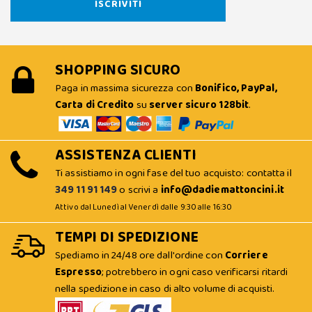
SHOPPING SICURO
Paga in massima sicurezza con
Bonifico, PayPal,
Carta di Credito
su
server sicuro 128bit
.
ASSISTENZA CLIENTI
Ti assistiamo in ogni fase del tuo acquisto: contatta il
349 11 91 149
o scrivi a
info@dadiemattoncini.it
Attivo dal Lunedì al Venerdì dalle 9:30 alle 16:30
TEMPI DI SPEDIZIONE
Spediamo in 24/48 ore dall'ordine con
Corriere
Espresso
; potrebbero in ogni caso verificarsi ritardi
nella spedizione in caso di alto volume di acquisti.