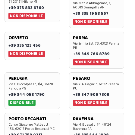
61, 20151 Milano MI
Via Nicola Abbagnano, 7,
+39 375 833 6760
60019 Senigallia AN
+39 335 19 58 567
NON DISPONIBILE
NON DISPONIBILE
ORVIETO
PARMA
Via Emilia Est, 7B, 43121 Parma
+39 335 123 456
PR
NON DISPONIBILE
+39 349 766 8789
NON DISPONIBILE
PERUGIA
PESARO
Via C. Piccolpasso, 1/A, 06128
Via Y. A. Gagarin, 61122 Pesaro
Perugia PG
PU
+39 344 058 1790
+39 347 906 7308
DISPONIBILE
NON DISPONIBILE
PORTO RECANATI
RAVENNA
Corso Giacomo Matteotti,
Via M. Bussato, 74, 48124
156, 62017 Porto Recanati MC
Ravenna RA
+39 071 759 0217
+39 335 544 1908