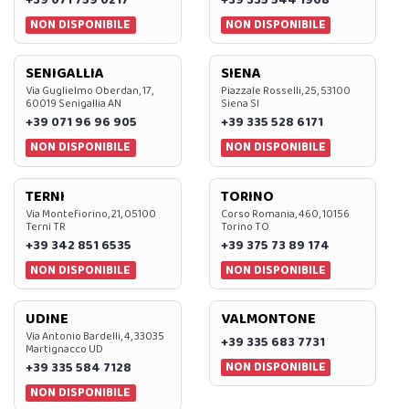
NON DISPONIBILE
NON DISPONIBILE
SENIGALLIA
SIENA
Via Guglielmo Oberdan, 17,
Piazzale Rosselli, 25, 53100
60019 Senigallia AN
Siena SI
+39 071 96 96 905
+39 335 528 6171
NON DISPONIBILE
NON DISPONIBILE
TERNI
TORINO
Via Montefiorino, 21, 05100
Corso Romania, 460, 10156
Terni TR
Torino TO
+39 342 851 6535
+39 375 73 89 174
NON DISPONIBILE
NON DISPONIBILE
UDINE
VALMONTONE
Via Antonio Bardelli, 4, 33035
+39 335 683 7731
Martignacco UD
NON DISPONIBILE
+39 335 584 7128
NON DISPONIBILE