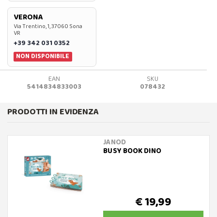
VERONA
Via Trentino, 1, 37060 Sona
VR
+39 342 031 0352
NON DISPONIBILE
EAN
SKU
5414834833003
078432
PRODOTTI IN EVIDENZA
JANOD
BUSY BOOK DINO
€ 19,99