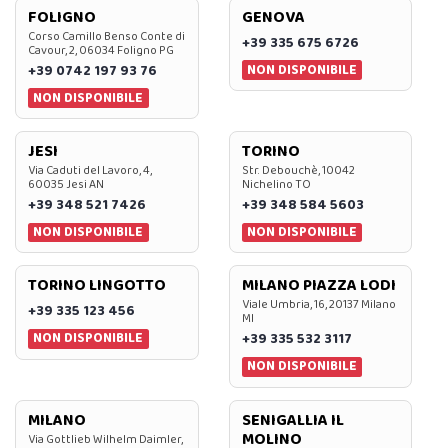
FOLIGNO
GENOVA
Corso Camillo Benso Conte di
+39 335 675 6726
Cavour, 2, 06034 Foligno PG
NON DISPONIBILE
+39 0742 197 93 76
NON DISPONIBILE
JESI
TORINO
Via Caduti del Lavoro, 4,
Str. Debouchè, 10042
60035 Jesi AN
Nichelino TO
+39 348 521 7426
+39 348 584 5603
NON DISPONIBILE
NON DISPONIBILE
TORINO LINGOTTO
MILANO PIAZZA LODI
Viale Umbria, 16, 20137 Milano
+39 335 123 456
MI
NON DISPONIBILE
+39 335 532 3117
NON DISPONIBILE
MILANO
SENIGALLIA IL
MOLINO
Via Gottlieb Wilhelm Daimler,