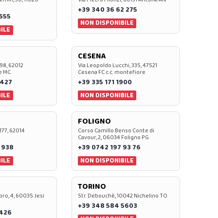
+39 340 36 62 275
0655
NON DISPONIBILE
ILE
CESENA
 98, 62012
Via Leopoldo Lucchi, 335, 47521
e MC
Cesena FC c.c. montefiore
 427
+39 335 171 1900
ILE
NON DISPONIBILE
FOLIGNO
 177, 62014
Corso Camillo Benso Conte di
Cavour, 2, 06034 Foligno PG
 938
+39 0742 197 93 76
ILE
NON DISPONIBILE
TORINO
oro, 4, 60035 Jesi
Str. Debouchè, 10042 Nichelino TO
+39 348 584 5603
7426