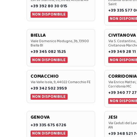
Saint
+39 392 80 30 015
+39 335 577 
NON DISPONIBILE
NON DISPONIB
BIELLA
CIVITANOVA
Viale Domenico Modugno, 3b, 13900
Via S. Costantino,
Biella BI
Civitanova March
+39 345 082 1525
+39 349 28 11
NON DISPONIBILE
NON DISPONIB
COMACCHIO
CORRIDONIA
Via Valle Isola, 9, 44022 Comacchio FE
Via Enrico Mattei,
Corridonia MC
+39 342 502 3959
+39 340 77 27
NON DISPONIBILE
NON DISPONIB
GENOVA
JESI
Via Caduti del Lav
+39 335 675 6726
AN
NON DISPONIBILE
+39 348 521 