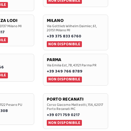
NON DISPONIBILE
ILE
ZA LODI
MILANO
20137 Milano MI
Via Gottlieb Wilhelm Daimler, 61,
20151 Milano MI
117
+39 375 833 6760
ILE
NON DISPONIBILE
PARMA
Via Emilia Est, 7B, 43121 Parma PR
56
+39 349 766 8789
ILE
NON DISPONIBILE
PORTO RECANATI
 61122 Pesaro PU
Corso Giacomo Matteotti, 156, 62017
Porto Recanati MC
7308
+39 071 759 0217
NON DISPONIBILE