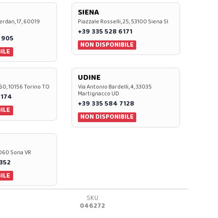
SIENA
rdan, 17, 60019
Piazzale Rosselli, 25, 53100 Siena SI
+39 335 528 6171
 905
NON DISPONIBILE
ILE
UDINE
60, 10156 Torino TO
Via Antonio Bardelli, 4, 33035
Martignacco UD
 174
+39 335 584 7128
ILE
NON DISPONIBILE
37060 Sona VR
0352
ILE
SKU
046272