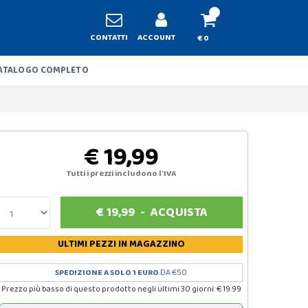
CONTATTI
ACCOUNT
€ 0
ATALOGO COMPLETO
€ 19,99
Tutti i prezzi includono l'IVA
€
19,99
-
ACQUISTA
ULTIMI PEZZI
IN MAGAZZINO
SPEDIZIONE A SOLO 1 EURO
DA €50
Prezzo più basso di questo prodotto negli ultimi 30 giorni: € 19.99