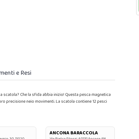
menti e Resi
ella scatola? Che la sfida abbia inizio! Questa pesca magnetica
 loro precisione neio movimenti. La scatola contiene 12 pesci
ANCONA BARACCOLA
emin, 30, 11020
Via Pietro Filonzi, 60131 Ancona AN