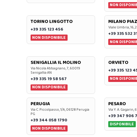
NON DISPONIB
TORINO LINGOTTO
MILANO PIAZ
Viale Umbria, 16, 
+39 335 123 456
+39 335 532 3
NON DISPONIBILE
NON DISPONIB
SENIGALLIA IL MOLINO
ORVIETO
Via Nicola Abbagnano, 7, 60019
+39 335 123 4
Senigallia AN
NON DISPONIB
+39 335 19 58 567
NON DISPONIBILE
PERUGIA
PESARO
Via C. Piccolpasso, 1/A, 06128 Perugia
Via Y. A. Gagarin,
PG
+39 347 906 
+39 344 058 1790
DISPONIBILE
NON DISPONIBILE