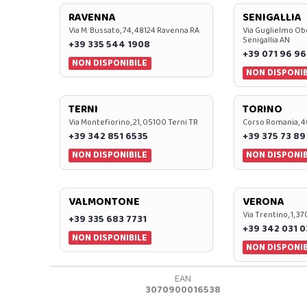
RAVENNA
SENIGALLIA
Via M. Bussato, 74, 48124 Ravenna RA
Via Guglielmo Obe
Senigallia AN
+39 335 544 1908
+39 071 96 96
NON DISPONIBILE
NON DISPONIB
TERNI
TORINO
Via Montefiorino, 21, 05100 Terni TR
Corso Romania, 4
+39 342 851 6535
+39 375 73 89
NON DISPONIBILE
NON DISPONIB
VALMONTONE
VERONA
Via Trentino, 1, 
+39 335 683 7731
+39 342 031 
NON DISPONIBILE
NON DISPONIB
EAN
3070900016538