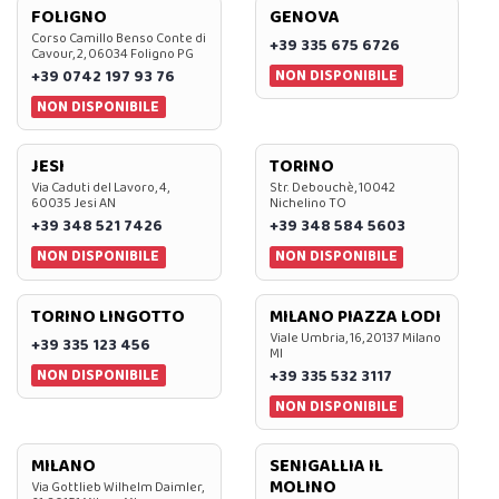
FOLIGNO
GENOVA
Corso Camillo Benso Conte di
+39 335 675 6726
Cavour, 2, 06034 Foligno PG
NON DISPONIBILE
+39 0742 197 93 76
NON DISPONIBILE
JESI
TORINO
Via Caduti del Lavoro, 4,
Str. Debouchè, 10042
60035 Jesi AN
Nichelino TO
+39 348 521 7426
+39 348 584 5603
NON DISPONIBILE
NON DISPONIBILE
TORINO LINGOTTO
MILANO PIAZZA LODI
Viale Umbria, 16, 20137 Milano
+39 335 123 456
MI
NON DISPONIBILE
+39 335 532 3117
NON DISPONIBILE
MILANO
SENIGALLIA IL
MOLINO
Via Gottlieb Wilhelm Daimler,