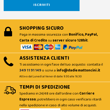
SHOPPING SICURO
Paga in massima sicurezza con
Bonifico, PayPal,
Carta di Credito
su
server sicuro 128bit
.
ASSISTENZA CLIENTI
Ti assistiamo in ogni fase del tuo acquisto: contatta il
349 11 91 149
o scrivi a
info@dadiemattoncini.it
Attivo dal Lunedì al Venerdì dalle 9:30 alle 16:30
TEMPI DI SPEDIZIONE
Spediamo in 24/48 ore dall'ordine con
Corriere
Espresso
; potrebbero in ogni caso verificarsi ritardi
nella spedizione in caso di alto volume di acquisti.