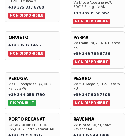
61, 20151 Milano MI
Via Nicola Abbagnano, 7,
+39 375 833 6760
60019 Senigallia AN
+39 335 19 58 567
NON DISPONIBILE
NON DISPONIBILE
ORVIETO
PARMA
Via Emilia Est, 7B, 43121 Parma
+39 335 123 456
PR
NON DISPONIBILE
+39 349 766 8789
NON DISPONIBILE
PERUGIA
PESARO
Via C. Piccolpasso, 1/A, 06128
Via Y. A. Gagarin, 61122 Pesaro
Perugia PG
PU
+39 344 058 1790
+39 347 906 7308
DISPONIBILE
NON DISPONIBILE
PORTO RECANATI
RAVENNA
Corso Giacomo Matteotti,
Via M. Bussato, 74, 48124
156, 62017 Porto Recanati MC
Ravenna RA
+39 071 759 0217
+39 335 544 1908