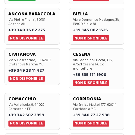
ANCONA BARACCOLA
BIELLA
Via Pietro Filonzi, 60131
Viale Domenico Modugno, 3b,
Ancona AN
13900 Biella BI
+39 340 36 62 275
+39 345 082 1525
NON DISPONIBILE
NON DISPONIBILE
CIVITANOVA
CESENA
Via S. Costantino, 98, 62012
Via Leopoldo Lucchi, 335,
Civitanova Marche MC
47521 Cesena FC c.c.
montefiore
+39 349 28 11 427
+39 335 171 1900
NON DISPONIBILE
NON DISPONIBILE
COMACCHIO
CORRIDONIA
Via Valle Isola, 9, 44022
Via Enrico Mattei, 177, 62014
Comacchio FE
Corridonia MC
+39 342 502 3959
+39 340 77 27 938
NON DISPONIBILE
NON DISPONIBILE