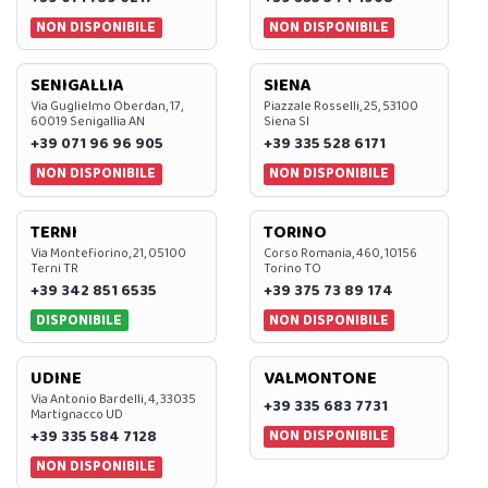
NON DISPONIBILE
NON DISPONIBILE
SENIGALLIA
SIENA
Via Guglielmo Oberdan, 17,
Piazzale Rosselli, 25, 53100
60019 Senigallia AN
Siena SI
+39 071 96 96 905
+39 335 528 6171
NON DISPONIBILE
NON DISPONIBILE
TERNI
TORINO
Via Montefiorino, 21, 05100
Corso Romania, 460, 10156
Terni TR
Torino TO
+39 342 851 6535
+39 375 73 89 174
DISPONIBILE
NON DISPONIBILE
UDINE
VALMONTONE
Via Antonio Bardelli, 4, 33035
+39 335 683 7731
Martignacco UD
NON DISPONIBILE
+39 335 584 7128
NON DISPONIBILE