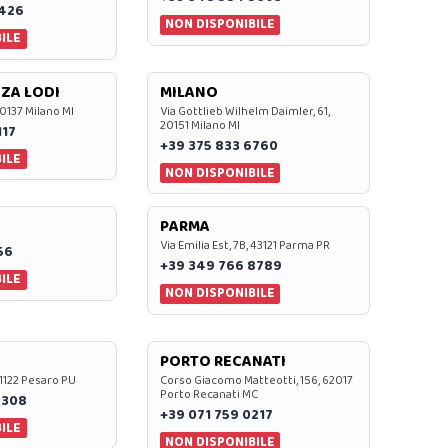
7426
NON DISPONIBILE
ILE
ZA LODI
MILANO
20137 Milano MI
Via Gottlieb Wilhelm Daimler, 61,
20151 Milano MI
117
+39 375 833 6760
ILE
NON DISPONIBILE
PARMA
Via Emilia Est, 7B, 43121 Parma PR
56
+39 349 766 8789
ILE
NON DISPONIBILE
PORTO RECANATI
 61122 Pesaro PU
Corso Giacomo Matteotti, 156, 62017
Porto Recanati MC
7308
+39 071 759 0217
ILE
NON DISPONIBILE