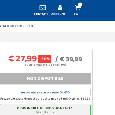
CONTATTI
ACCOUNT
€ 0
ATALOGO COMPLETO
€ 27,99
/ € 39,99
-30%
Tutti i prezzi includono l'IVA
NON DISPONIBILE
SPEDIZIONE A SOLO 1 EURO
DA €50
Prezzo più basso di questo prodotto negli ultimi 30 giorni: € 39.99
DISPONIBILE NEI NOSTRI NEGOZI
SCOPRI DI PIÙ