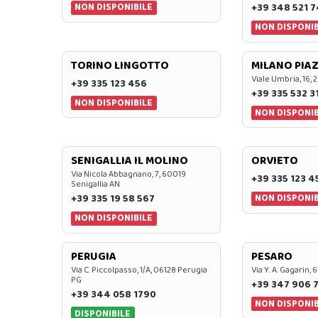
NON DISPONIBILE
+39 348 521 
NON DISPONIB
TORINO LINGOTTO
MILANO PIAZ
Viale Umbria, 16, 
+39 335 123 456
+39 335 532 3
NON DISPONIBILE
NON DISPONIB
SENIGALLIA IL MOLINO
ORVIETO
Via Nicola Abbagnano, 7, 60019
+39 335 123 4
Senigallia AN
NON DISPONIB
+39 335 19 58 567
NON DISPONIBILE
PERUGIA
PESARO
Via C. Piccolpasso, 1/A, 06128 Perugia
Via Y. A. Gagarin,
PG
+39 347 906 
+39 344 058 1790
NON DISPONIB
DISPONIBILE