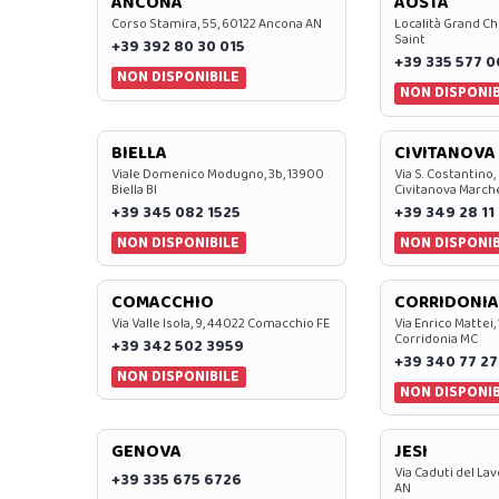
ANCONA
AOSTA
Corso Stamira, 55, 60122 Ancona AN
Località Grand Ch
Saint
+39 392 80 30 015
+39 335 577 
NON DISPONIBILE
NON DISPONIB
BIELLA
CIVITANOVA
Viale Domenico Modugno, 3b, 13900
Via S. Costantino,
Biella BI
Civitanova March
+39 345 082 1525
+39 349 28 11
NON DISPONIBILE
NON DISPONIB
COMACCHIO
CORRIDONIA
Via Valle Isola, 9, 44022 Comacchio FE
Via Enrico Mattei,
Corridonia MC
+39 342 502 3959
+39 340 77 27
NON DISPONIBILE
NON DISPONIB
GENOVA
JESI
Via Caduti del Lav
+39 335 675 6726
AN