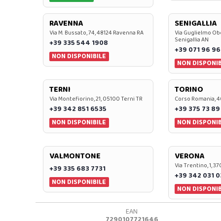
RAVENNA
SENIGALLIA
Via M. Bussato, 74, 48124 Ravenna RA
Via Guglielmo Obe
Senigallia AN
+39 335 544 1908
+39 071 96 96
NON DISPONIBILE
NON DISPONIB
TERNI
TORINO
Via Montefiorino, 21, 05100 Terni TR
Corso Romania, 4
+39 342 851 6535
+39 375 73 89
NON DISPONIBILE
NON DISPONIB
VALMONTONE
VERONA
Via Trentino, 1, 
+39 335 683 7731
+39 342 031 
NON DISPONIBILE
NON DISPONIB
EAN
7290107721646