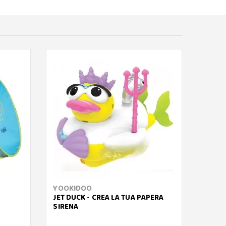
YOOKIDOO
FLAP 
JET DUCK - CREA LA TUA PAPERA
ACCA
SIRENA
REVER
TROPI