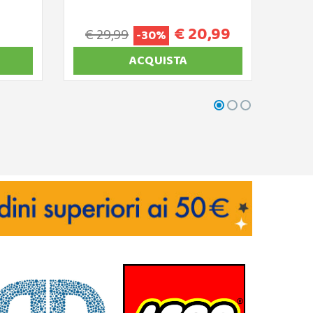
€ 20,99
€ 29,99
€ 
-30%
ACQUISTA