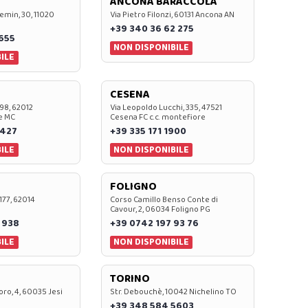
ANCONA BARACCOLA
emin, 30, 11020
Via Pietro Filonzi, 60131 Ancona AN
+39 340 36 62 275
0655
NON DISPONIBILE
ILE
CESENA
 98, 62012
Via Leopoldo Lucchi, 335, 47521
e MC
Cesena FC c.c. montefiore
 427
+39 335 171 1900
ILE
NON DISPONIBILE
FOLIGNO
 177, 62014
Corso Camillo Benso Conte di
Cavour, 2, 06034 Foligno PG
 938
+39 0742 197 93 76
ILE
NON DISPONIBILE
TORINO
oro, 4, 60035 Jesi
Str. Debouchè, 10042 Nichelino TO
+39 348 584 5603