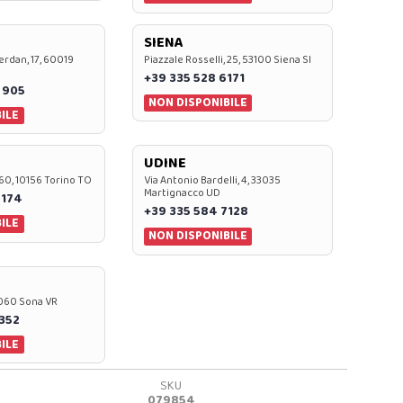
SIENA
rdan, 17, 60019
Piazzale Rosselli, 25, 53100 Siena SI
+39 335 528 6171
 905
NON DISPONIBILE
ILE
UDINE
60, 10156 Torino TO
Via Antonio Bardelli, 4, 33035
Martignacco UD
 174
+39 335 584 7128
ILE
NON DISPONIBILE
37060 Sona VR
0352
ILE
SKU
079854