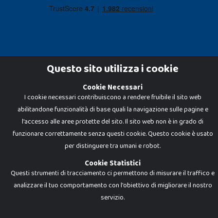
Questo sito utilizza i cookie
Cookie Necessari
Dadi e Mattoncini è un brand di Giocabene Srl. Ogni riproduzione o utilizzo non
I cookie necessari contribuiscono a rendere fruibile il sito web
espressamente autorizzato è severamente vietato. Tutti i loghi, marchi,
brand elencati nel presente shop sono di proprietà dei rispettivi titolari.
abilitandone funzionalità di base quali la navigazione sulle pagine e
I prezzi e le promozioni pubblicate potrebbero differire da quanto esposto in
negozio.
l'accesso alle aree protette del sito. Il sito web non è in grado di
Giocabene Srl - via della Posta 8, 20123 Milano (MI)
funzionare correttamente senza questi cookie. Questo cookie è usato
P.IVA 02608090425 - REA AN201199 - C.S. 10.000 i.v.
per distinguere tra umani e robot.
Cookie Statistici
Questi strumenti di tracciamento ci permettono di misurare il traffico e
analizzare il tuo comportamento con l'obiettivo di migliorare il nostro
servizio.