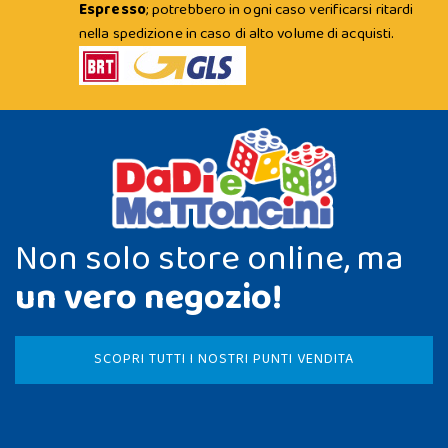
Espresso
; potrebbero in ogni caso verificarsi ritardi
nella spedizione in caso di alto volume di acquisti.
Non solo store online, ma
un vero negozio!
SCOPRI TUTTI I NOSTRI PUNTI VENDITA