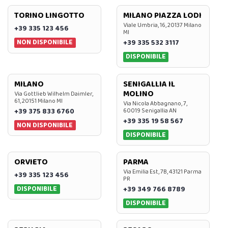
TORINO LINGOTTO
MILANO PIAZZA LODI
Viale Umbria, 16, 20137 Milano
+39 335 123 456
MI
NON DISPONIBILE
+39 335 532 3117
DISPONIBILE
MILANO
SENIGALLIA IL
MOLINO
Via Gottlieb Wilhelm Daimler,
61, 20151 Milano MI
Via Nicola Abbagnano, 7,
+39 375 833 6760
60019 Senigallia AN
+39 335 19 58 567
NON DISPONIBILE
DISPONIBILE
ORVIETO
PARMA
Via Emilia Est, 7B, 43121 Parma
+39 335 123 456
PR
DISPONIBILE
+39 349 766 8789
DISPONIBILE