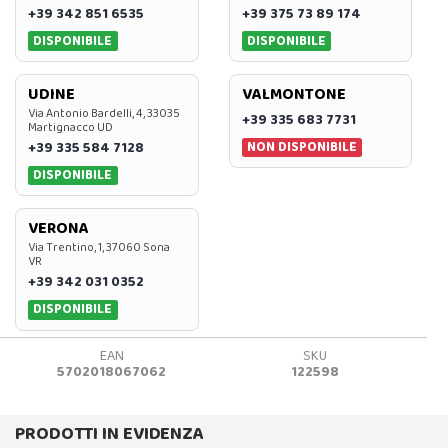
+39 342 851 6535
+39 375 73 89 174
DISPONIBILE
DISPONIBILE
UDINE
VALMONTONE
Via Antonio Bardelli, 4, 33035
+39 335 683 7731
Martignacco UD
NON DISPONIBILE
+39 335 584 7128
DISPONIBILE
VERONA
Via Trentino, 1, 37060 Sona
VR
+39 342 031 0352
DISPONIBILE
EAN
SKU
5702018067062
122598
PRODOTTI IN EVIDENZA