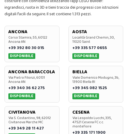
costruire con confidenza utilizzando l’app LEGO Builder:
ingrandisci, ruota in 3D e tieni traccia dei progressi con istruzioni
digitali facili da seguire. Il set contiene 1.313 pezzi.
ANCONA
AOSTA
Corso Stamira, 55, 60122
Località Grand Chemin, 30,
Ancona AN
11020 Saint
+39 392 80 30 015
+39 335 577 0655
DISPONIBILE
DISPONIBILE
ANCONA BARACCOLA
BIELLA
Via Pietro Filonzi, 60131
Viale Domenico Modugno, 3b,
Ancona AN
13900 Biella BI
+39 340 36 62 275
+39 345 082 1525
DISPONIBILE
DISPONIBILE
CIVITANOVA
CESENA
Via S. Costantino, 98, 62012
Via Leopoldo Lucchi, 335,
Civitanova Marche MC
47521 Cesena FC c.c.
montefiore
+39 349 28 11 427
+39 335 171 1900