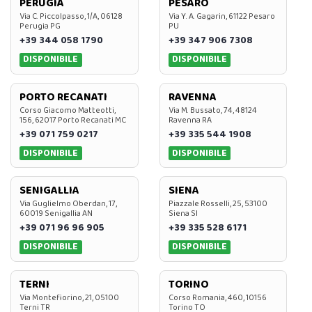
PERUGIA
PESARO
Via C. Piccolpasso, 1/A, 06128
Via Y. A. Gagarin, 61122 Pesaro
Perugia PG
PU
+39 344 058 1790
+39 347 906 7308
DISPONIBILE
DISPONIBILE
PORTO RECANATI
RAVENNA
Corso Giacomo Matteotti,
Via M. Bussato, 74, 48124
156, 62017 Porto Recanati MC
Ravenna RA
+39 071 759 0217
+39 335 544 1908
DISPONIBILE
DISPONIBILE
SENIGALLIA
SIENA
Via Guglielmo Oberdan, 17,
Piazzale Rosselli, 25, 53100
60019 Senigallia AN
Siena SI
+39 071 96 96 905
+39 335 528 6171
DISPONIBILE
DISPONIBILE
TERNI
TORINO
Via Montefiorino, 21, 05100
Corso Romania, 460, 10156
Terni TR
Torino TO