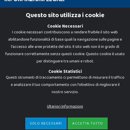
Cookie Policy
Questo sito utilizza i cookie
Privacy Policy
Cookie Necessari
I cookie necessari contribuiscono a rendere fruibile il sito web
abilitandone funzionalità di base quali la navigazione sulle pagine e
l'accesso alle aree protette del sito. Il sito web non è in grado di
funzionare correttamente senza questi cookie. Questo cookie è usato
per distinguere tra umani e robot.
Cookie Statistici
Questi strumenti di tracciamento ci permettono di misurare il traffico
e analizzare il tuo comportamento con l'obiettivo di migliorare il
nostro servizio.
Dadi e Mattoncini è un brand di Giocabene Srl. Ogni riproduzione o utilizzo non
espressamente autorizzato è severamente vietato. Tutti i loghi, marchi,
brand elencati nel presente shop sono di proprietà dei rispettivi titolari.
I prezzi e le promozioni pubblicate potrebbero differire da quanto esposto in
Ulteriori Informazioni
negozio.
Giocabene Srl - via della Posta 8, 20123 Milano (MI)
P.IVA 02608090425 - REA AN201199 - C.S. 10.000 i.v.
SOLO NECESSARI
ACCETTA TUTTO
€
139,99
-
ACQUISTA