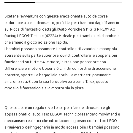
Scatena l’avventura con questa emozionante auto da corsa
endurance a tema dinosauro, perfetta per i bambini dagli 11 anni in
su. Ricca di fantastici dettagli, l’Auto Porsche 911 GT3 R REXY AO
Racing LEGO® Technic (42224) è ideale per i bambini e le bambine
che amano il gioco ad azione rapida.
I bambini possono assumere il controllo utilizzando la manopola
sterzante sulla parte superiore, quindi controllare le sospensioni
funzionanti su tutte e 4 le ruote, la trazione posteriore con
differenziale, motore boxer a 6 cilindri con ordine di accensione
corretto, sportelli e bagagliaio apribili e martinetti pneumatici
sincronizzati. E con la sua feroce livrea a tema T. rex, questo
modello è fantastico sia in mostra sia in pista.
Questo set è un regalo divertente per i fan dei dinosauri e gli
appassionati di auto. I set LEGO® Technic presentano movimenti e
meccanismi realistici che introducono i giovani costruttori LEGO
all’universo dell’ingegneria in modo accessibile. I bambini possono