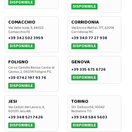
DISPONIBILE
DISPONIBILE
COMACCHIO
CORRIDONIA
Via Valle Isola, 9, 44022
Via Enrico Mattei, 177, 62014
Comacchio FE
Corridonia MC
+39 342 502 3959
+39 340 77 27 938
DISPONIBILE
DISPONIBILE
FOLIGNO
GENOVA
Corso Camillo Benso Conte di
+39 335 675 6726
Cavour, 2, 06034 Foligno PG
DISPONIBILE
+39 0742 197 93 76
DISPONIBILE
JESI
TORINO
Via Caduti del Lavoro, 4,
Str. Debouchè, 10042
60035 Jesi AN
Nichelino TO
+39 348 521 7426
+39 348 584 5603
DISPONIBILE
DISPONIBILE