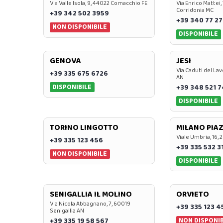
Via Valle Isola, 9, 44022 Comacchio FE
Via Enrico Mattei,
Corridonia MC
+39 342 502 3959
+39 340 77 27
NON DISPONIBILE
DISPONIBILE
GENOVA
JESI
Via Caduti del Lav
+39 335 675 6726
AN
DISPONIBILE
+39 348 521 
DISPONIBILE
TORINO LINGOTTO
MILANO PIAZ
Viale Umbria, 16, 
+39 335 123 456
+39 335 532 3
NON DISPONIBILE
DISPONIBILE
SENIGALLIA IL MOLINO
ORVIETO
Via Nicola Abbagnano, 7, 60019
+39 335 123 4
Senigallia AN
NON DISPONIB
+39 335 19 58 567