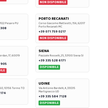
NON DISPONIBILE
PORTO RECANATI
 61122 Pesaro PU
Corso Giacomo Matteotti, 156, 62017
Porto Recanati MC
7308
+39 071 759 0217
NON DISPONIBILE
SIENA
rdan, 17, 60019
Piazzale Rosselli, 25, 53100 Siena SI
+39 335 528 6171
 905
DISPONIBILE
ILE
UDINE
60, 10156 Torino TO
Via Antonio Bardelli, 4, 33035
Martignacco UD
 174
+39 335 584 7128
DISPONIBILE