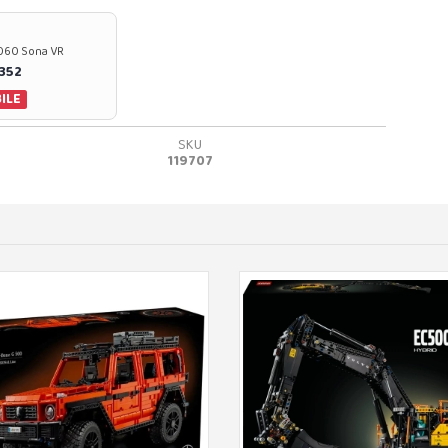
37060 Sona VR
0352
ILE
SKU
119707