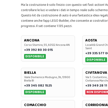
Ma la costruzione è solo l’inizio con questo set fast-action!
controllare le luci e vedere i dati in tempo reale sullo schermo
Questo kit da costruzione di auto è una fantastica idea regalo
contiene anche l’app LEGO Builder, che consente ai costruttori d
progressi. Il set contiene 1.135 pezzi.
ANCONA
AOSTA
Corso Stamira, 55, 60122 Ancona AN
Località Grand Ch
Saint
+39 392 80 30 015
+39 335 577 
DISPONIBILE
DISPONIBILE
BIELLA
CIVITANOVA
Viale Domenico Modugno, 3b, 13900
Via S. Costantino,
Biella BI
Civitanova March
+39 345 082 1525
+39 349 28 11
DISPONIBILE
NON DISPONIB
COMACCHIO
CORRIDONIA