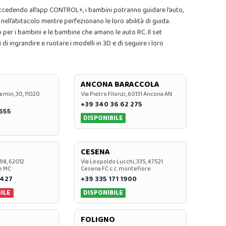
 Accedendo all’app CONTROL+, i bambini potranno guidare l’auto,
 nell’abitacolo mentre perfezionano le loro abilità di guida.
 per i bambini e le bambine che amano le auto RC. Il set
i ingrandire e ruotare i modelli in 3D e di seguire i loro
ANCONA BARACCOLA
emin, 30, 11020
Via Pietro Filonzi, 60131 Ancona AN
+39 340 36 62 275
0655
DISPONIBILE
CESENA
 98, 62012
Via Leopoldo Lucchi, 335, 47521
e MC
Cesena FC c.c. montefiore
 427
+39 335 171 1900
ILE
DISPONIBILE
FOLIGNO