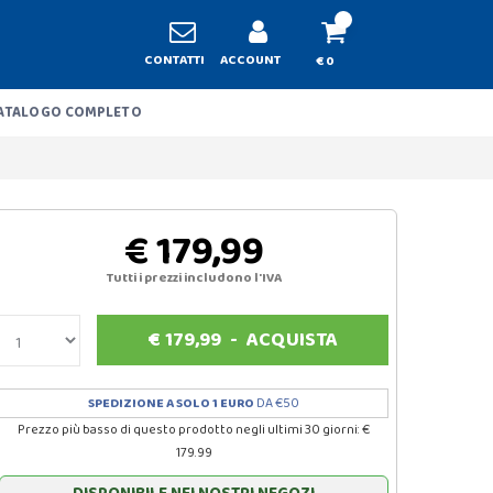
CONTATTI
ACCOUNT
€ 0
ATALOGO COMPLETO
€ 179,99
Tutti i prezzi includono l'IVA
€
179,99
-
ACQUISTA
SPEDIZIONE A SOLO 1 EURO
DA €50
Prezzo più basso di questo prodotto negli ultimi 30 giorni: €
179.99