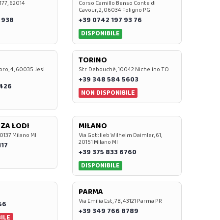
 177, 62014
Corso Camillo Benso Conte di
Cavour, 2, 06034 Foligno PG
 938
+39 0742 197 93 76
DISPONIBILE
TORINO
oro, 4, 60035 Jesi
Str. Debouchè, 10042 Nichelino TO
+39 348 584 5603
7426
NON DISPONIBILE
ZA LODI
MILANO
20137 Milano MI
Via Gottlieb Wilhelm Daimler, 61,
20151 Milano MI
117
+39 375 833 6760
DISPONIBILE
PARMA
Via Emilia Est, 7B, 43121 Parma PR
56
+39 349 766 8789
ILE