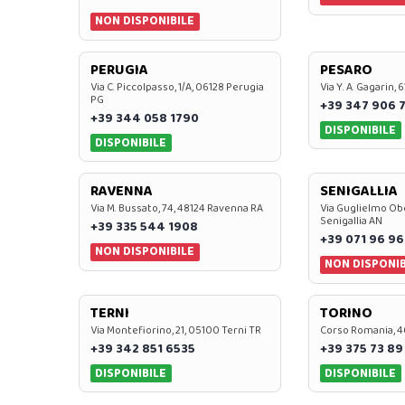
NON DISPONIBILE
PERUGIA
PESARO
Via C. Piccolpasso, 1/A, 06128 Perugia
Via Y. A. Gagarin,
PG
+39 347 906 
+39 344 058 1790
DISPONIBILE
DISPONIBILE
RAVENNA
SENIGALLIA
Via M. Bussato, 74, 48124 Ravenna RA
Via Guglielmo Obe
Senigallia AN
+39 335 544 1908
+39 071 96 96
NON DISPONIBILE
NON DISPONIB
TERNI
TORINO
Via Montefiorino, 21, 05100 Terni TR
Corso Romania, 4
+39 342 851 6535
+39 375 73 89
DISPONIBILE
DISPONIBILE