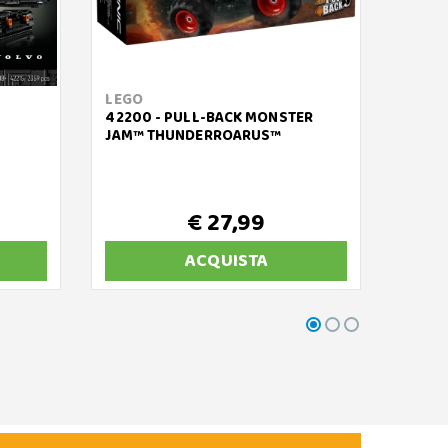
LEGO
LEGO
42200 - PULL-BACK MONSTER
42226
JAM™ THUNDERROARUS™
GT3 E
€ 27,99
ACQUISTA