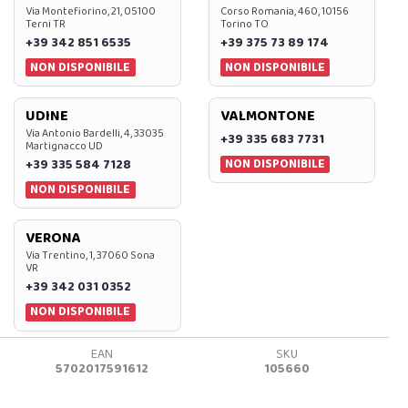
Via Montefiorino, 21, 05100
Corso Romania, 460, 10156
Terni TR
Torino TO
+39 342 851 6535
+39 375 73 89 174
NON DISPONIBILE
NON DISPONIBILE
UDINE
VALMONTONE
Via Antonio Bardelli, 4, 33035
+39 335 683 7731
Martignacco UD
NON DISPONIBILE
+39 335 584 7128
NON DISPONIBILE
VERONA
Via Trentino, 1, 37060 Sona
VR
+39 342 031 0352
NON DISPONIBILE
EAN
SKU
5702017591612
105660