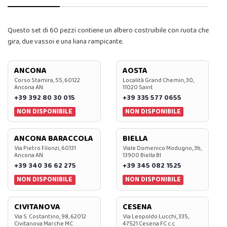
Questo set di 60 pezzi contiene un albero costruibile con ruota che
gira, due vassoi e una liana rampicante.
ANCONA
AOSTA
Corso Stamira, 55, 60122
Località Grand Chemin, 30,
Ancona AN
11020 Saint
+39 392 80 30 015
+39 335 577 0655
NON DISPONIBILE
NON DISPONIBILE
ANCONA BARACCOLA
BIELLA
Via Pietro Filonzi, 60131
Viale Domenico Modugno, 3b,
Ancona AN
13900 Biella BI
+39 340 36 62 275
+39 345 082 1525
NON DISPONIBILE
NON DISPONIBILE
CIVITANOVA
CESENA
Via S. Costantino, 98, 62012
Via Leopoldo Lucchi, 335,
Civitanova Marche MC
47521 Cesena FC c.c.