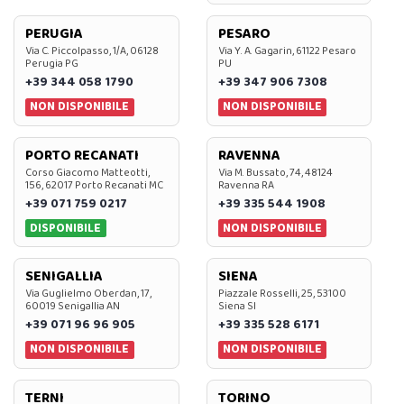
PERUGIA
PESARO
Via C. Piccolpasso, 1/A, 06128
Via Y. A. Gagarin, 61122 Pesaro
Perugia PG
PU
+39 344 058 1790
+39 347 906 7308
NON DISPONIBILE
NON DISPONIBILE
PORTO RECANATI
RAVENNA
Corso Giacomo Matteotti,
Via M. Bussato, 74, 48124
156, 62017 Porto Recanati MC
Ravenna RA
+39 071 759 0217
+39 335 544 1908
DISPONIBILE
NON DISPONIBILE
SENIGALLIA
SIENA
Via Guglielmo Oberdan, 17,
Piazzale Rosselli, 25, 53100
60019 Senigallia AN
Siena SI
+39 071 96 96 905
+39 335 528 6171
NON DISPONIBILE
NON DISPONIBILE
TERNI
TORINO