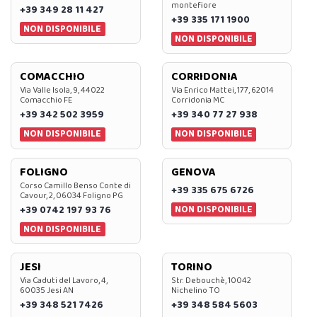
montefiore
+39 349 28 11 427
+39 335 171 1900
NON DISPONIBILE
NON DISPONIBILE
COMACCHIO
CORRIDONIA
Via Valle Isola, 9, 44022
Via Enrico Mattei, 177, 62014
Comacchio FE
Corridonia MC
+39 342 502 3959
+39 340 77 27 938
NON DISPONIBILE
NON DISPONIBILE
FOLIGNO
GENOVA
Corso Camillo Benso Conte di
+39 335 675 6726
Cavour, 2, 06034 Foligno PG
NON DISPONIBILE
+39 0742 197 93 76
NON DISPONIBILE
JESI
TORINO
Via Caduti del Lavoro, 4,
Str. Debouchè, 10042
60035 Jesi AN
Nichelino TO
+39 348 521 7426
+39 348 584 5603