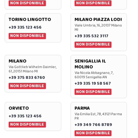
NON DISPONIBILE
NON DISPONIBILE
TORINO LINGOTTO
MILANO PIAZZA LODI
Viale Umbria, 16, 20137 Milano
+39 335 123 456
MI
NON DISPONIBILE
+39 335 532 3117
NON DISPONIBILE
MILANO
SENIGALLIA IL
MOLINO
Via Gottlieb Wilhelm Daimler,
61, 20151 Milano MI
Via Nicola Abbagnano, 7,
+39 375 833 6760
60019 Senigallia AN
+39 335 19 58 567
NON DISPONIBILE
NON DISPONIBILE
ORVIETO
PARMA
Via Emilia Est, 7B, 43121 Parma
+39 335 123 456
PR
NON DISPONIBILE
+39 349 766 8789
NON DISPONIBILE