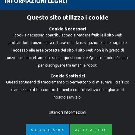
INFORMAZIONI LEGALI
Cookie Policy
Questo sito utilizza i cookie
Privacy Policy
Cookie Necessari
I cookie necessari contribuiscono a rendere fruibile il sito web
abilitandone funzionalità di base quali la navigazione sulle pagine e
l'accesso alle aree protette del sito. Il sito web non è in grado di
funzionare correttamente senza questi cookie. Questo cookie è usato
per distinguere tra umani e robot.
Cookie Statistici
Questi strumenti di tracciamento ci permettono di misurare il traffico
e analizzare il tuo comportamento con l'obiettivo di migliorare il
Dadi e Mattoncini è un brand di Giocabene Srl. Ogni riproduzione o utilizzo non
nostro servizio.
espressamente autorizzato è severamente vietato. Tutti i loghi, marchi,
brand elencati nel presente shop sono di proprietà dei rispettivi titolari.
I prezzi e le promozioni pubblicate potrebbero differire da quanto esposto in
Ulteriori Informazioni
negozio.
Giocabene Srl - via della Posta 8, 20123 Milano (MI)
P.IVA 02608090425 - REA AN201199 - C.S. 10.000 i.v.
SOLO NECESSARI
ACCETTA TUTTO