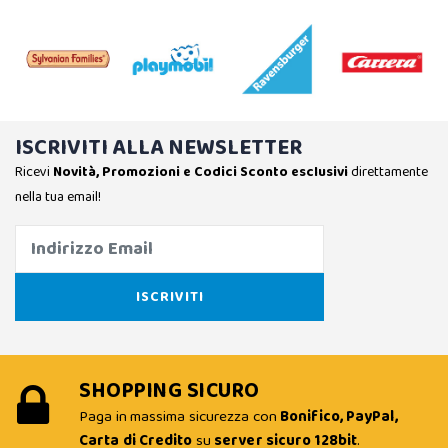
ISCRIVITI ALLA NEWSLETTER
Ricevi
Novità, Promozioni e Codici Sconto esclusivi
direttamente
nella tua email!
SHOPPING SICURO
Paga in massima sicurezza con
Bonifico, PayPal,
Carta di Credito
su
server sicuro 128bit
.