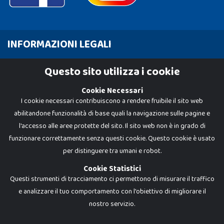
INFORMAZIONI LEGALI
Cookie Policy
Questo sito utilizza i cookie
Privacy Policy
Cookie Necessari
I cookie necessari contribuiscono a rendere fruibile il sito web
abilitandone funzionalità di base quali la navigazione sulle pagine e
l'accesso alle aree protette del sito. Il sito web non è in grado di
funzionare correttamente senza questi cookie. Questo cookie è usato
per distinguere tra umani e robot.
Cookie Statistici
Questi strumenti di tracciamento ci permettono di misurare il traffico
e analizzare il tuo comportamento con l'obiettivo di migliorare il
Dadi e Mattoncini è un brand di Giocabene Srl. Ogni riproduzione o utilizzo non
nostro servizio.
espressamente autorizzato è severamente vietato. Tutti i loghi, marchi,
brand elencati nel presente shop sono di proprietà dei rispettivi titolari.