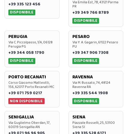
Via Emilia Est, 7B, 43121 Parma
+39 335 123 456
PR
DISPONIBILE
+39 349 766 8789
DISPONIBILE
PERUGIA
PESARO
Via C. Piccolpasso, 1/A, 06128
Via Y. A. Gagarin, 61122 Pesaro
Perugia PG
PU
+39 344 058 1790
+39 347 906 7308
DISPONIBILE
DISPONIBILE
PORTO RECANATI
RAVENNA
Corso Giacomo Matteotti,
Via M. Bussato, 74, 48124
156, 62017 Porto Recanati MC
Ravenna RA
+39 071 759 0217
+39 335 544 1908
NON DISPONIBILE
DISPONIBILE
SENIGALLIA
SIENA
Via Guglielmo Oberdan, 17,
Piazzale Rosselli, 25, 53100
60019 Senigallia AN
Siena SI
+39 071 96 96 905
+39 335 528 6171