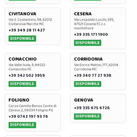
CIVITANOVA
CESENA
Via S. Costantino, 98, 62012
Via Leopoldo Lucchi, 335,
Civitanova Marche MC
47521 Cesena FC c.c.
montefiore
+39 349 28 11 427
+39 335 171 1900
DISPONIBILE
DISPONIBILE
COMACCHIO
CORRIDONIA
Via Valle Isola, 9, 44022
Via Enrico Mattei, 177, 62014
Comacchio FE
Corridonia MC
+39 342 502 3959
+39 340 77 27 938
DISPONIBILE
DISPONIBILE
FOLIGNO
GENOVA
Corso Camillo Benso Conte di
+39 335 675 6726
Cavour, 2, 06034 Foligno PG
DISPONIBILE
+39 0742 197 93 76
DISPONIBILE