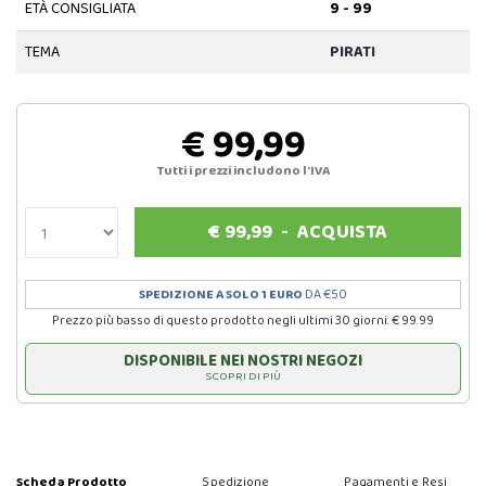
ETÀ CONSIGLIATA
9 - 99
TEMA
PIRATI
€ 99,99
Tutti i prezzi includono l'IVA
€
99,99
-
ACQUISTA
SPEDIZIONE A SOLO 1 EURO
DA €50
Prezzo più basso di questo prodotto negli ultimi 30 giorni: € 99.99
DISPONIBILE NEI NOSTRI NEGOZI
SCOPRI DI PIÙ
Scheda Prodotto
Spedizione
Pagamenti e Resi