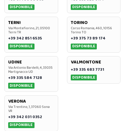
DISPONIBILE
DISPONIBILE
TERNI
TORINO
Via Montefiorino, 21, 05100
Corso Romania, 460, 10156
Terni TR
Torino TO
+39 342 851 6535
+39 375 73 89 174
DISPONIBILE
DISPONIBILE
UDINE
VALMONTONE
Via Antonio Bardelli, 4, 33035
+39 335 683 7731
Martignacco UD
DISPONIBILE
+39 335 584 7128
DISPONIBILE
VERONA
Via Trentino, 1, 37060 Sona
VR
+39 342 031 0352
DISPONIBILE