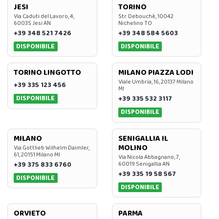
JESI
TORINO
Via Caduti del Lavoro, 4,
Str. Debouchè, 10042
60035 Jesi AN
Nichelino TO
+39 348 521 7426
+39 348 584 5603
DISPONIBILE
DISPONIBILE
TORINO LINGOTTO
MILANO PIAZZA LODI
Viale Umbria, 16, 20137 Milano
+39 335 123 456
MI
DISPONIBILE
+39 335 532 3117
DISPONIBILE
MILANO
SENIGALLIA IL
MOLINO
Via Gottlieb Wilhelm Daimler,
61, 20151 Milano MI
Via Nicola Abbagnano, 7,
+39 375 833 6760
60019 Senigallia AN
+39 335 19 58 567
DISPONIBILE
DISPONIBILE
ORVIETO
PARMA