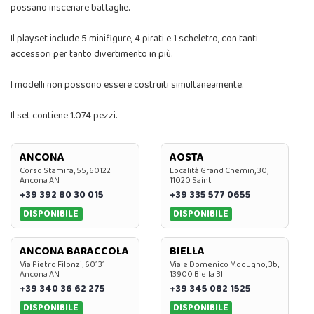
possano inscenare battaglie.
Il playset include 5 minifigure, 4 pirati e 1 scheletro, con tanti
accessori per tanto divertimento in più.
I modelli non possono essere costruiti simultaneamente.
Il set contiene 1.074 pezzi.
ANCONA
AOSTA
Corso Stamira, 55, 60122
Località Grand Chemin, 30,
Ancona AN
11020 Saint
+39 392 80 30 015
+39 335 577 0655
DISPONIBILE
DISPONIBILE
ANCONA BARACCOLA
BIELLA
Via Pietro Filonzi, 60131
Viale Domenico Modugno, 3b,
Ancona AN
13900 Biella BI
+39 340 36 62 275
+39 345 082 1525
DISPONIBILE
DISPONIBILE