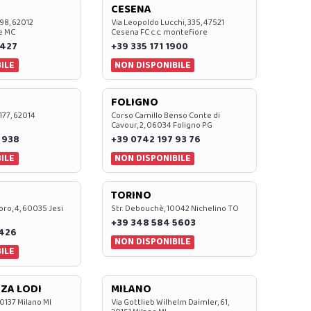
CESENA
 98, 62012
Via Leopoldo Lucchi, 335, 47521
e MC
Cesena FC c.c. montefiore
 427
+39 335 171 1900
ILE
NON DISPONIBILE
FOLIGNO
 177, 62014
Corso Camillo Benso Conte di
Cavour, 2, 06034 Foligno PG
 938
+39 0742 197 93 76
ILE
NON DISPONIBILE
TORINO
oro, 4, 60035 Jesi
Str. Debouchè, 10042 Nichelino TO
+39 348 584 5603
7426
NON DISPONIBILE
ILE
ZA LODI
MILANO
20137 Milano MI
Via Gottlieb Wilhelm Daimler, 61,