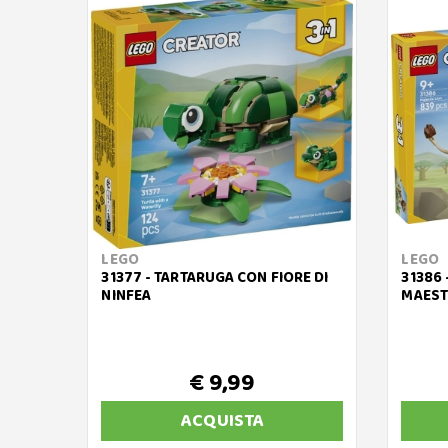
LEGO
LEGO
31377 - TARTARUGA CON FIORE DI
31386 
NINFEA
MAES
€ 9,99
ACQUISTA