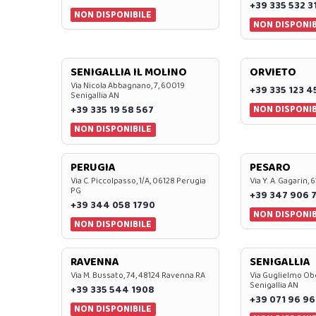
+39 335 532 3
NON DISPONIBILE
NON DISPONIB
SENIGALLIA IL MOLINO
ORVIETO
Via Nicola Abbagnano, 7, 60019
+39 335 123 4
Senigallia AN
NON DISPONIB
+39 335 19 58 567
NON DISPONIBILE
PERUGIA
PESARO
Via C. Piccolpasso, 1/A, 06128 Perugia
Via Y. A. Gagarin,
PG
+39 347 906 
+39 344 058 1790
NON DISPONIB
NON DISPONIBILE
RAVENNA
SENIGALLIA
Via M. Bussato, 74, 48124 Ravenna RA
Via Guglielmo Obe
Senigallia AN
+39 335 544 1908
+39 071 96 96
NON DISPONIBILE