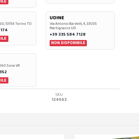
ILE
UDINE
60, 10156 Torino TO
Via Antonio Bardelli, 4, 33035
Martignacco UD
 174
+39 335 584 7128
ILE
NON DISPONIBILE
37060 Sona VR
0352
ILE
SKU
124563