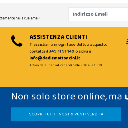
ttamente nella tua email!
ASSISTENZA CLIENTI
Ti assistiamo in ogni fase del tuo acquisto:
contatta il
349 11 91 149
o scrivi a
info@dadiemattoncini.it
Attivo dal Lunedì al Venerdì dalle 9:30 alle 16:30
Non solo store online, ma
SCOPRI TUTTI I NOSTRI PUNTI VENDITA