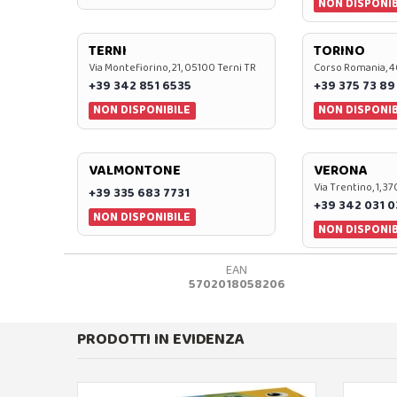
NON DISPONIB
TERNI
TORINO
Via Montefiorino, 21, 05100 Terni TR
Corso Romania, 4
+39 342 851 6535
+39 375 73 89
NON DISPONIBILE
NON DISPONIB
VALMONTONE
VERONA
Via Trentino, 1, 
+39 335 683 7731
+39 342 031 
NON DISPONIBILE
NON DISPONIB
EAN
5702018058206
PRODOTTI IN EVIDENZA