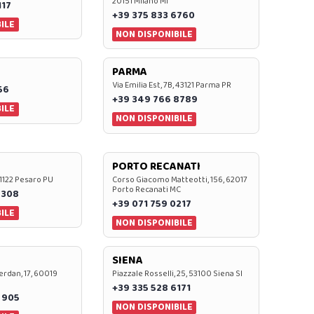
20151 Milano MI
117
+39 375 833 6760
ILE
NON DISPONIBILE
PARMA
Via Emilia Est, 7B, 43121 Parma PR
56
+39 349 766 8789
ILE
NON DISPONIBILE
PORTO RECANATI
 61122 Pesaro PU
Corso Giacomo Matteotti, 156, 62017
Porto Recanati MC
7308
+39 071 759 0217
ILE
NON DISPONIBILE
SIENA
rdan, 17, 60019
Piazzale Rosselli, 25, 53100 Siena SI
+39 335 528 6171
 905
NON DISPONIBILE