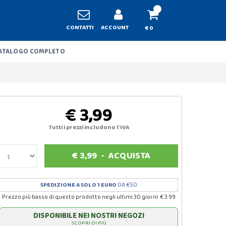
CONTATTI
ACCOUNT
€ 0
ATALOGO COMPLETO
€ 3,99
Tutti i prezzi includono l'IVA
€
3,99
-
ACQUISTA
SPEDIZIONE A SOLO 1 EURO
DA €50
Prezzo più basso di questo prodotto negli ultimi 30 giorni: € 3.99
DISPONIBILE NEI NOSTRI NEGOZI
SCOPRI DI PIÙ