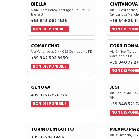
BIELLA
CIVITANOVA
Viale Domenico Modugno, 3b, 13900
Via S. Costantino,
Biella BI
Civitanova March
+39 345 082 1525
+39 349 28 11
NON DISPONIBILE
NON DISPONIB
COMACCHIO
CORRIDONIA
Via Valle Isola, 9, 44022 Comacchio FE
Via Enrico Mattei,
Corridonia MC
+39 342 502 3959
+39 340 77 27
NON DISPONIBILE
NON DISPONIB
GENOVA
JESI
Via Caduti del Lav
+39 335 675 6726
AN
NON DISPONIBILE
+39 348 521 
NON DISPONIB
TORINO LINGOTTO
MILANO PIAZ
Viale Umbria, 16, 
+39 335 123 456