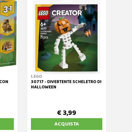
LEGO
LEGO
 CON
30717 - DIVERTENTE SCHELETRO DI
30576
HALLOWEEN
€ 3,99
ACQUISTA