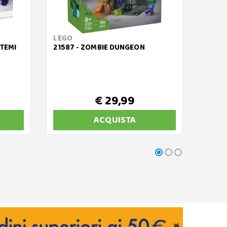
LEGO
LEGO
OTEMI
21587 - ZOMBIE DUNGEON
21597
€ 29,99
ACQUISTA