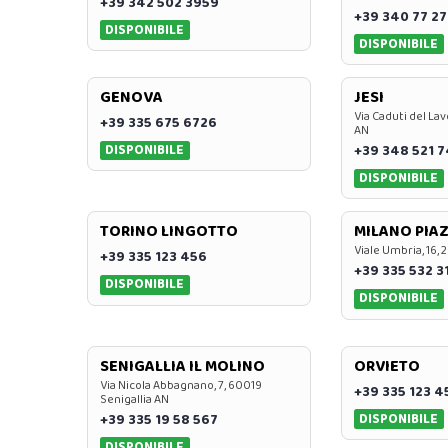
+39 342 502 3959
+39 340 77 27
DISPONIBILE
DISPONIBILE
GENOVA
JESI
Via Caduti del Lav
+39 335 675 6726
AN
DISPONIBILE
+39 348 521 
DISPONIBILE
TORINO LINGOTTO
MILANO PIAZ
Viale Umbria, 16, 
+39 335 123 456
+39 335 532 3
DISPONIBILE
DISPONIBILE
SENIGALLIA IL MOLINO
ORVIETO
Via Nicola Abbagnano, 7, 60019
+39 335 123 4
Senigallia AN
DISPONIBILE
+39 335 19 58 567
DISPONIBILE