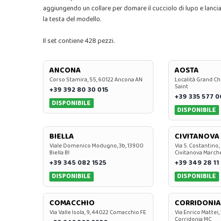
aggiungendo un collare per domare il cucciolo di lupo e lanc
la testa del modello.
Il set contiene 428 pezzi.
ANCONA
AOSTA
Corso Stamira, 55, 60122 Ancona AN
Località Grand Ch
Saint
+39 392 80 30 015
+39 335 577 
DISPONIBILE
DISPONIBILE
BIELLA
CIVITANOVA
Viale Domenico Modugno, 3b, 13900
Via S. Costantino,
Biella BI
Civitanova March
+39 345 082 1525
+39 349 28 11
DISPONIBILE
DISPONIBILE
COMACCHIO
CORRIDONIA
Via Valle Isola, 9, 44022 Comacchio FE
Via Enrico Mattei,
Corridonia MC