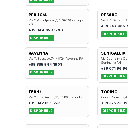
PERUGIA
PESARO
Via C. Piccolpasso, 1/A, 06128 Perugia
Via Y. A. Gagarin,
PG
+39 347 906 
+39 344 058 1790
DISPONIBILE
DISPONIBILE
RAVENNA
SENIGALLIA
Via M. Bussato, 74, 48124 Ravenna RA
Via Guglielmo Obe
Senigallia AN
+39 335 544 1908
+39 071 96 96
DISPONIBILE
DISPONIBILE
TERNI
TORINO
Via Montefiorino, 21, 05100 Terni TR
Corso Romania, 4
+39 342 851 6535
+39 375 73 89
DISPONIBILE
DISPONIBILE