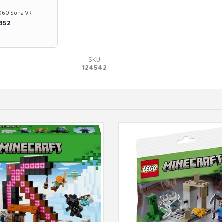
37060 Sona VR
0352
SKU
124542