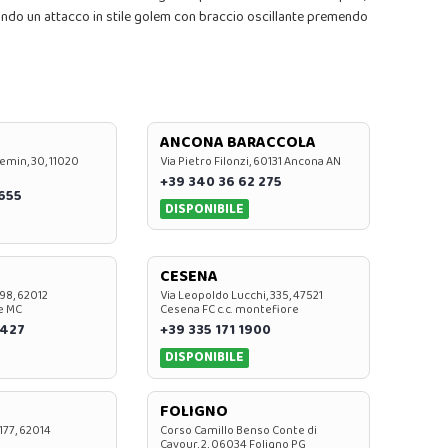
iando un attacco in stile golem con braccio oscillante premendo
ANCONA BARACCOLA
emin, 30, 11020
Via Pietro Filonzi, 60131 Ancona AN
+39 340 36 62 275
0655
DISPONIBILE
CESENA
 98, 62012
Via Leopoldo Lucchi, 335, 47521
e MC
Cesena FC c.c. montefiore
 427
+39 335 171 1900
DISPONIBILE
FOLIGNO
 177, 62014
Corso Camillo Benso Conte di
Cavour, 2, 06034 Foligno PG