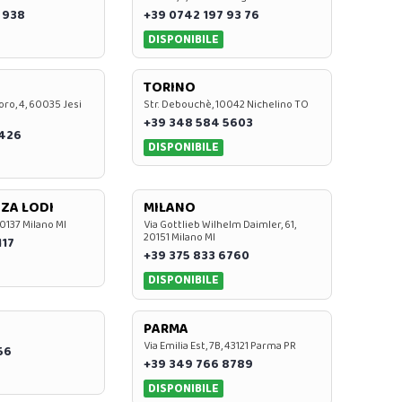
 938
+39 0742 197 93 76
DISPONIBILE
TORINO
oro, 4, 60035 Jesi
Str. Debouchè, 10042 Nichelino TO
+39 348 584 5603
7426
DISPONIBILE
ZA LODI
MILANO
20137 Milano MI
Via Gottlieb Wilhelm Daimler, 61,
20151 Milano MI
117
+39 375 833 6760
DISPONIBILE
PARMA
Via Emilia Est, 7B, 43121 Parma PR
56
+39 349 766 8789
DISPONIBILE