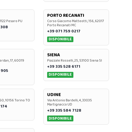
PORTO RECANATI
 61122 Pesaro PU
Corso Giacomo Matteotti, 156, 62017
Porto Recanati MC
7308
+39 071 759 0217
DISPONIBILE
SIENA
rdan, 17, 60019
Piazzale Rosselli, 25, 53100 Siena SI
+39 335 528 6171
 905
DISPONIBILE
UDINE
60, 10156 Torino TO
Via Antonio Bardelli, 4, 33035
Martignacco UD
 174
+39 335 584 7128
DISPONIBILE