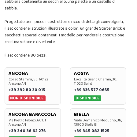
sabbiera contenente un secchiello, una paletta e un castello di
sabbia.
Progettato per i piccoli costruttori e ricco di dettagli coinvolgenti,
il set contiene istruzioni illustrate a colori, un grande Starter Brick e
sacchetti separati contenenti 1 modello per rendere la costruzione
creativa veloce e divertente.
Il set contiene 80 pezzi.
ANCONA
AOSTA
Corso Stamira, 55, 60122
Località Grand Chemin, 30,
Ancona AN
11020 Saint
+39 392 80 30 015
+39 335 577 0655
NON DISPONIBILE
DISPONIBILE
ANCONA BARACCOLA
BIELLA
Via Pietro Filonzi, 60131
Viale Domenico Modugno, 3b,
Ancona AN
13900 Biella BI
+39 340 36 62 275
+39 345 082 1525