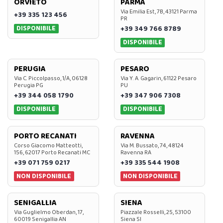
ORVIETO
PARMA
Via Emilia Est, 7B, 43121 Parma
+39 335 123 456
PR
DISPONIBILE
+39 349 766 8789
DISPONIBILE
PERUGIA
PESARO
Via C. Piccolpasso, 1/A, 06128
Via Y. A. Gagarin, 61122 Pesaro
Perugia PG
PU
+39 344 058 1790
+39 347 906 7308
DISPONIBILE
DISPONIBILE
PORTO RECANATI
RAVENNA
Corso Giacomo Matteotti,
Via M. Bussato, 74, 48124
156, 62017 Porto Recanati MC
Ravenna RA
+39 071 759 0217
+39 335 544 1908
NON DISPONIBILE
NON DISPONIBILE
SENIGALLIA
SIENA
Via Guglielmo Oberdan, 17,
Piazzale Rosselli, 25, 53100
60019 Senigallia AN
Siena SI