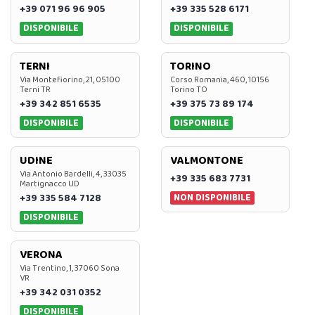
+39 071 96 96 905
+39 335 528 6171
DISPONIBILE
DISPONIBILE
TERNI
TORINO
Via Montefiorino, 21, 05100
Corso Romania, 460, 10156
Terni TR
Torino TO
+39 342 851 6535
+39 375 73 89 174
DISPONIBILE
DISPONIBILE
UDINE
VALMONTONE
Via Antonio Bardelli, 4, 33035
+39 335 683 7731
Martignacco UD
NON DISPONIBILE
+39 335 584 7128
DISPONIBILE
VERONA
Via Trentino, 1, 37060 Sona
VR
+39 342 031 0352
DISPONIBILE