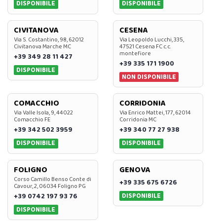
DISPONIBILE
DISPONIBILE
CIVITANOVA
CESENA
Via S. Costantino, 98, 62012
Via Leopoldo Lucchi, 335,
Civitanova Marche MC
47521 Cesena FC c.c.
montefiore
+39 349 28 11 427
+39 335 171 1900
DISPONIBILE
NON DISPONIBILE
COMACCHIO
CORRIDONIA
Via Valle Isola, 9, 44022
Via Enrico Mattei, 177, 62014
Comacchio FE
Corridonia MC
+39 342 502 3959
+39 340 77 27 938
DISPONIBILE
DISPONIBILE
FOLIGNO
GENOVA
Corso Camillo Benso Conte di
+39 335 675 6726
Cavour, 2, 06034 Foligno PG
DISPONIBILE
+39 0742 197 93 76
DISPONIBILE