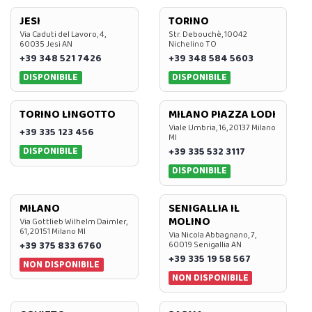
JESI
TORINO
Via Caduti del Lavoro, 4,
Str. Debouchè, 10042
60035 Jesi AN
Nichelino TO
+39 348 521 7426
+39 348 584 5603
DISPONIBILE
DISPONIBILE
TORINO LINGOTTO
MILANO PIAZZA LODI
Viale Umbria, 16, 20137 Milano
+39 335 123 456
MI
DISPONIBILE
+39 335 532 3117
DISPONIBILE
MILANO
SENIGALLIA IL
MOLINO
Via Gottlieb Wilhelm Daimler,
61, 20151 Milano MI
Via Nicola Abbagnano, 7,
+39 375 833 6760
60019 Senigallia AN
+39 335 19 58 567
NON DISPONIBILE
NON DISPONIBILE