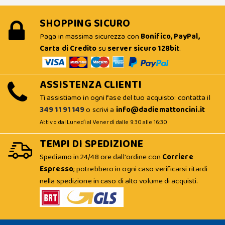
SHOPPING SICURO
Paga in massima sicurezza con
Bonifico, PayPal,
Carta di Credito
su
server sicuro 128bit
.
ASSISTENZA CLIENTI
Ti assistiamo in ogni fase del tuo acquisto: contatta il
349 11 91 149
o scrivi a
info@dadiemattoncini.it
Attivo dal Lunedì al Venerdì dalle 9:30 alle 16:30
TEMPI DI SPEDIZIONE
Spediamo in 24/48 ore dall'ordine con
Corriere
Espresso
; potrebbero in ogni caso verificarsi ritardi
nella spedizione in caso di alto volume di acquisti.