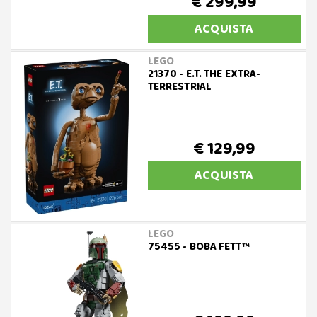
€ 299,99
ACQUISTA
LEGO
21370 - E.T. THE EXTRA-
TERRESTRIAL
€ 129,99
ACQUISTA
LEGO
75455 - BOBA FETT™