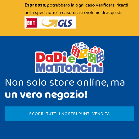
Espresso
; potrebbero in ogni caso verificarsi ritardi
nella spedizione in caso di alto volume di acquisti.
Non solo store online, ma
un vero negozio!
SCOPRI TUTTI I NOSTRI PUNTI VENDITA