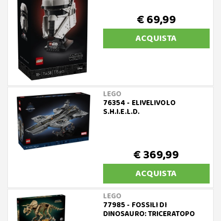
€ 69,99
ACQUISTA
LEGO
76354 - ELIVELIVOLO
S.H.I.E.L.D.
€ 369,99
ACQUISTA
LEGO
77985 - FOSSILI DI
DINOSAURO: TRICERATOPO