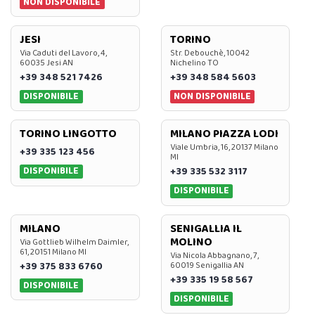
NON DISPONIBILE
JESI
TORINO
Via Caduti del Lavoro, 4,
Str. Debouchè, 10042
60035 Jesi AN
Nichelino TO
+39 348 521 7426
+39 348 584 5603
DISPONIBILE
NON DISPONIBILE
TORINO LINGOTTO
MILANO PIAZZA LODI
Viale Umbria, 16, 20137 Milano
+39 335 123 456
MI
DISPONIBILE
+39 335 532 3117
DISPONIBILE
MILANO
SENIGALLIA IL
MOLINO
Via Gottlieb Wilhelm Daimler,
61, 20151 Milano MI
Via Nicola Abbagnano, 7,
+39 375 833 6760
60019 Senigallia AN
+39 335 19 58 567
DISPONIBILE
DISPONIBILE