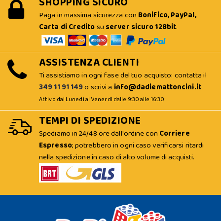
SHOPPING SICURO
Paga in massima sicurezza con
Bonifico, PayPal,
Carta di Credito
su
server sicuro 128bit
.
ASSISTENZA CLIENTI
Ti assistiamo in ogni fase del tuo acquisto: contatta il
349 11 91 149
o scrivi a
info@dadiemattoncini.it
Attivo dal Lunedì al Venerdì dalle 9:30 alle 16:30
TEMPI DI SPEDIZIONE
Spediamo in 24/48 ore dall'ordine con
Corriere
Espresso
; potrebbero in ogni caso verificarsi ritardi
nella spedizione in caso di alto volume di acquisti.