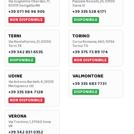
Via Guglielmo Oberdan, 17,
Piazzale Rosselli, 25, 53100
60019 Senigallia AN
Siena SI
+39 071 96 96 905
+39 335 528 6171
NON DISPONIBILE
DISPONIBILE
TERNI
TORINO
Via Montefiorino, 21, 05100
Corso Romania, 460, 10156
Terni TR
Torino TO
+39 342 851 6535
+39 375 73 89 174
DISPONIBILE
NON DISPONIBILE
UDINE
VALMONTONE
Via Antonio Bardelli, 4, 33035
+39 335 683 7731
Martignacco UD
DISPONIBILE
+39 335 584 7128
NON DISPONIBILE
VERONA
Via Trentino, 1, 37060 Sona
VR
+39 342 031 0352