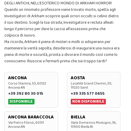
DEGLI ANTICHI, NELL'ESOTERICO MONDO DI ARKHAM HORROR!
Quando un rinomato professore viene trovato morto, spetta agli
Investigatori di Arkham scoprire quali orrori occulti si celino dietro
il suo destino. Scegli la tua strada, Investigatore e recluta alleati
lungo il percorso per dare la caccia all'assassino prima che
colpisca di nuovo.
Ma ricorda, Arkham è piena di misteri e molti si adoperano per
mantenere la verità sepolta, desiderosi di inaugurare una nuova era
piena di morte e oscurità, pronta a divorare il mondo così come lo
conosciamo. Riuscirai a fermarli prima che sia troppo tardi?
ANCONA
AOSTA
Corso Stamira, 55, 60122
Località Grand Chemin, 30,
Ancona AN
11020 Saint
+39 392 80 30 015
+39 335 577 0655
DISPONIBILE
NON DISPONIBILE
ANCONA BARACCOLA
BIELLA
Via Pietro Filonzi, 60131
Viale Domenico Modugno, 3b,
Ancona AN
13900 Biella BI