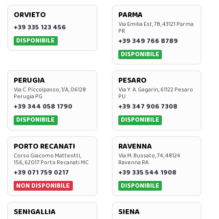
ORVIETO
PARMA
Via Emilia Est, 7B, 43121 Parma
+39 335 123 456
PR
DISPONIBILE
+39 349 766 8789
DISPONIBILE
PERUGIA
PESARO
Via C. Piccolpasso, 1/A, 06128
Via Y. A. Gagarin, 61122 Pesaro
Perugia PG
PU
+39 344 058 1790
+39 347 906 7308
DISPONIBILE
DISPONIBILE
PORTO RECANATI
RAVENNA
Corso Giacomo Matteotti,
Via M. Bussato, 74, 48124
156, 62017 Porto Recanati MC
Ravenna RA
+39 071 759 0217
+39 335 544 1908
NON DISPONIBILE
DISPONIBILE
SENIGALLIA
SIENA