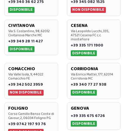
+39 340 36 62 275
+39 345 082 1525
DISPONIBILE
NON DISPONIBILE
CIVITANOVA
CESENA
Via S. Costantino, 98, 62012
Via Leopoldo Lucchi, 335,
Civitanova Marche MC
47521 Cesena FC c.c.
montefiore
+39 349 28 11 427
+39 335 171 1900
DISPONIBILE
DISPONIBILE
COMACCHIO
CORRIDONIA
Via Valle Isola, 9, 44022
Via Enrico Mattei, 177, 62014
Comacchio FE
Corridonia MC
+39 342 502 3959
+39 340 77 27 938
NON DISPONIBILE
DISPONIBILE
FOLIGNO
GENOVA
Corso Camillo Benso Conte di
+39 335 675 6726
Cavour, 2, 06034 Foligno PG
DISPONIBILE
+39 0742 197 93 76