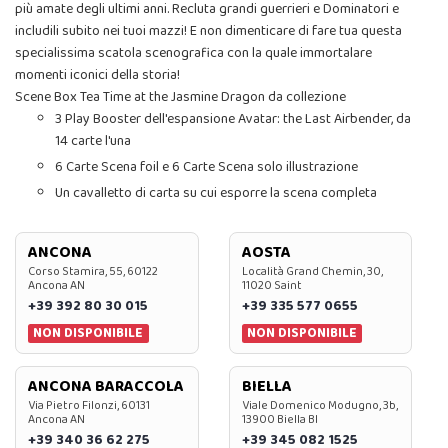
più amate degli ultimi anni. Recluta grandi guerrieri e Dominatori e
includili subito nei tuoi mazzi! E non dimenticare di fare tua questa
specialissima scatola scenografica con la quale immortalare
momenti iconici della storia!
Scene Box Tea Time at the Jasmine Dragon da collezione
3 Play Booster dell'espansione Avatar: the Last Airbender, da
14 carte l'una
6 Carte Scena foil e 6 Carte Scena solo illustrazione
Un cavalletto di carta su cui esporre la scena completa
ANCONA
AOSTA
Corso Stamira, 55, 60122
Località Grand Chemin, 30,
Ancona AN
11020 Saint
+39 392 80 30 015
+39 335 577 0655
NON DISPONIBILE
NON DISPONIBILE
ANCONA BARACCOLA
BIELLA
Via Pietro Filonzi, 60131
Viale Domenico Modugno, 3b,
Ancona AN
13900 Biella BI
+39 340 36 62 275
+39 345 082 1525