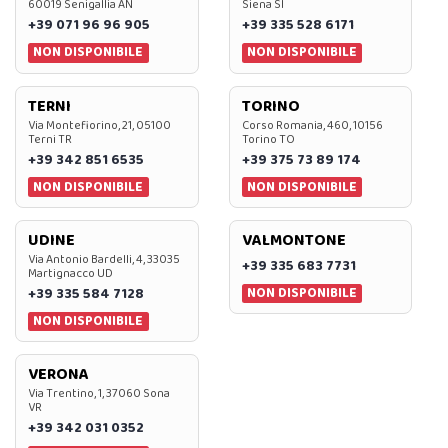
60019 Senigallia AN
Siena SI
+39 071 96 96 905
+39 335 528 6171
NON DISPONIBILE
NON DISPONIBILE
TERNI
TORINO
Via Montefiorino, 21, 05100
Corso Romania, 460, 10156
Terni TR
Torino TO
+39 342 851 6535
+39 375 73 89 174
NON DISPONIBILE
NON DISPONIBILE
UDINE
VALMONTONE
Via Antonio Bardelli, 4, 33035
+39 335 683 7731
Martignacco UD
NON DISPONIBILE
+39 335 584 7128
NON DISPONIBILE
VERONA
Via Trentino, 1, 37060 Sona
VR
+39 342 031 0352