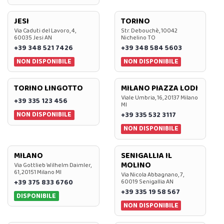
JESI
TORINO
Via Caduti del Lavoro, 4,
Str. Debouchè, 10042
60035 Jesi AN
Nichelino TO
+39 348 521 7426
+39 348 584 5603
NON DISPONIBILE
NON DISPONIBILE
TORINO LINGOTTO
MILANO PIAZZA LODI
Viale Umbria, 16, 20137 Milano
+39 335 123 456
MI
NON DISPONIBILE
+39 335 532 3117
NON DISPONIBILE
MILANO
SENIGALLIA IL
MOLINO
Via Gottlieb Wilhelm Daimler,
61, 20151 Milano MI
Via Nicola Abbagnano, 7,
+39 375 833 6760
60019 Senigallia AN
+39 335 19 58 567
DISPONIBILE
NON DISPONIBILE