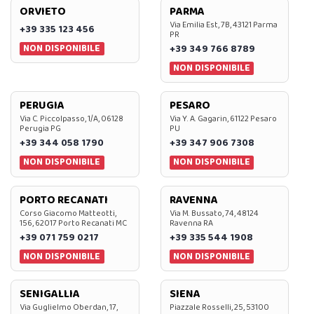
ORVIETO
PARMA
Via Emilia Est, 7B, 43121 Parma
+39 335 123 456
PR
NON DISPONIBILE
+39 349 766 8789
NON DISPONIBILE
PERUGIA
PESARO
Via C. Piccolpasso, 1/A, 06128
Via Y. A. Gagarin, 61122 Pesaro
Perugia PG
PU
+39 344 058 1790
+39 347 906 7308
NON DISPONIBILE
NON DISPONIBILE
PORTO RECANATI
RAVENNA
Corso Giacomo Matteotti,
Via M. Bussato, 74, 48124
156, 62017 Porto Recanati MC
Ravenna RA
+39 071 759 0217
+39 335 544 1908
NON DISPONIBILE
NON DISPONIBILE
SENIGALLIA
SIENA
Via Guglielmo Oberdan, 17,
Piazzale Rosselli, 25, 53100