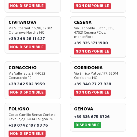
NON DISPONIBILE
NON DISPONIBILE
CIVITANOVA
CESENA
Via S. Costantino, 98, 62012
Via Leopoldo Lucchi, 335,
Civitanova Marche MC
47521 Cesena FC c.c.
montefiore
+39 349 28 11 427
+39 335 171 1900
NON DISPONIBILE
NON DISPONIBILE
COMACCHIO
CORRIDONIA
Via Valle Isola, 9, 44022
Via Enrico Mattei, 177, 62014
Comacchio FE
Corridonia MC
+39 342 502 3959
+39 340 77 27 938
NON DISPONIBILE
NON DISPONIBILE
FOLIGNO
GENOVA
Corso Camillo Benso Conte di
+39 335 675 6726
Cavour, 2, 06034 Foligno PG
DISPONIBILE
+39 0742 197 93 76
NON DISPONIBILE