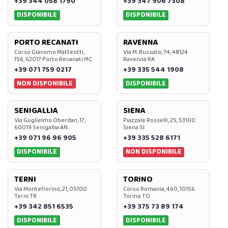
+39 344 058 1790
+39 347 906 7308
DISPONIBILE
DISPONIBILE
PORTO RECANATI
RAVENNA
Corso Giacomo Matteotti,
Via M. Bussato, 74, 48124
156, 62017 Porto Recanati MC
Ravenna RA
+39 071 759 0217
+39 335 544 1908
NON DISPONIBILE
DISPONIBILE
SENIGALLIA
SIENA
Via Guglielmo Oberdan, 17,
Piazzale Rosselli, 25, 53100
60019 Senigallia AN
Siena SI
+39 071 96 96 905
+39 335 528 6171
DISPONIBILE
NON DISPONIBILE
TERNI
TORINO
Via Montefiorino, 21, 05100
Corso Romania, 460, 10156
Terni TR
Torino TO
+39 342 851 6535
+39 375 73 89 174
DISPONIBILE
DISPONIBILE