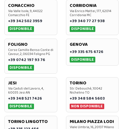
COMACCHIO
CORRIDONIA
Via Valle Isola, 9, 44022
Via Enrico Mattei, 177, 62014
Comacchio FE
Corridonia MC
+39 342 502 3959
+39 340 77 27 938
DISPONIBILE
DISPONIBILE
FOLIGNO
GENOVA
Corso Camillo Benso Conte di
+39 335 675 6726
Cavour, 2, 06034 Foligno PG
DISPONIBILE
+39 0742 197 93 76
DISPONIBILE
JESI
TORINO
Via Caduti del Lavoro, 4,
Str. Debouchè, 10042
60035 Jesi AN
Nichelino TO
+39 348 521 7426
+39 348 584 5603
DISPONIBILE
NON DISPONIBILE
TORINO LINGOTTO
MILANO PIAZZA LODI
Viale Umbria, 16, 20137 Milano