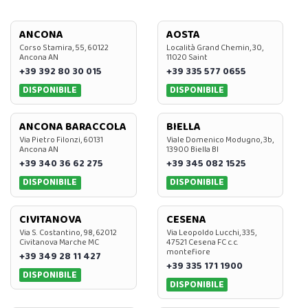
ANCONA
AOSTA
Corso Stamira, 55, 60122
Località Grand Chemin, 30,
Ancona AN
11020 Saint
+39 392 80 30 015
+39 335 577 0655
DISPONIBILE
DISPONIBILE
ANCONA BARACCOLA
BIELLA
Via Pietro Filonzi, 60131
Viale Domenico Modugno, 3b,
Ancona AN
13900 Biella BI
+39 340 36 62 275
+39 345 082 1525
DISPONIBILE
DISPONIBILE
CIVITANOVA
CESENA
Via S. Costantino, 98, 62012
Via Leopoldo Lucchi, 335,
Civitanova Marche MC
47521 Cesena FC c.c.
montefiore
+39 349 28 11 427
+39 335 171 1900
DISPONIBILE
DISPONIBILE