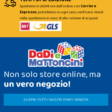
Spediamo in 24/48 ore dall'ordine con
Corriere
Espresso
; potrebbero in ogni caso verificarsi ritardi
nella spedizione in caso di alto volume di acquisti.
Non solo store online, ma
un vero negozio!
SCOPRI TUTTI I NOSTRI PUNTI VENDITA