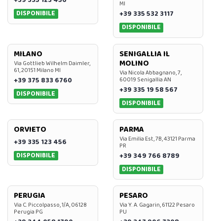
+39 335 123 456
MI
DISPONIBILE
+39 335 532 3117
DISPONIBILE
MILANO
SENIGALLIA IL
MOLINO
Via Gottlieb Wilhelm Daimler,
61, 20151 Milano MI
Via Nicola Abbagnano, 7,
+39 375 833 6760
60019 Senigallia AN
+39 335 19 58 567
DISPONIBILE
DISPONIBILE
ORVIETO
PARMA
Via Emilia Est, 7B, 43121 Parma
+39 335 123 456
PR
DISPONIBILE
+39 349 766 8789
DISPONIBILE
PERUGIA
PESARO
Via C. Piccolpasso, 1/A, 06128
Via Y. A. Gagarin, 61122 Pesaro
Perugia PG
PU