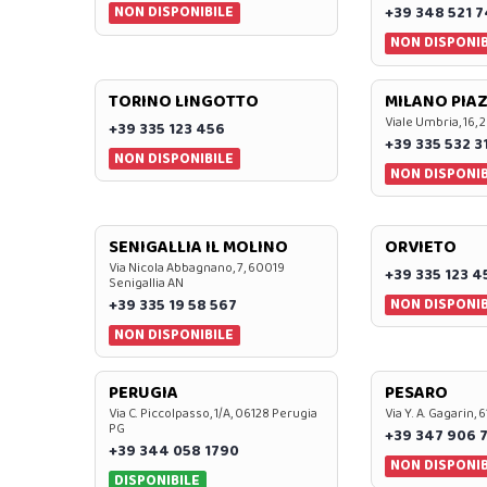
NON DISPONIBILE
+39 348 521 
NON DISPONIB
TORINO LINGOTTO
MILANO PIAZ
Viale Umbria, 16, 
+39 335 123 456
+39 335 532 3
NON DISPONIBILE
NON DISPONIB
SENIGALLIA IL MOLINO
ORVIETO
Via Nicola Abbagnano, 7, 60019
+39 335 123 4
Senigallia AN
NON DISPONIB
+39 335 19 58 567
NON DISPONIBILE
PERUGIA
PESARO
Via C. Piccolpasso, 1/A, 06128 Perugia
Via Y. A. Gagarin,
PG
+39 347 906 
+39 344 058 1790
NON DISPONIB
DISPONIBILE