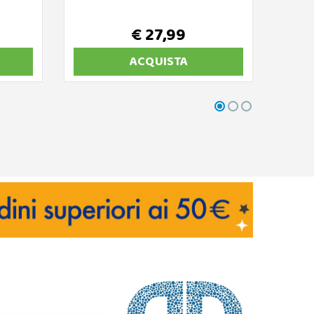
€ 27,99
€ 
ACQUISTA