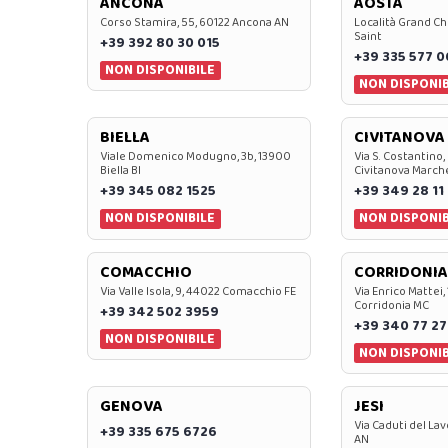
ANCONA
AOSTA
Corso Stamira, 55, 60122 Ancona AN
Località Grand Ch
Saint
+39 392 80 30 015
+39 335 577 
NON DISPONIBILE
NON DISPONIB
BIELLA
CIVITANOVA
Viale Domenico Modugno, 3b, 13900
Via S. Costantino,
Biella BI
Civitanova March
+39 345 082 1525
+39 349 28 11
NON DISPONIBILE
NON DISPONIB
COMACCHIO
CORRIDONIA
Via Valle Isola, 9, 44022 Comacchio FE
Via Enrico Mattei,
Corridonia MC
+39 342 502 3959
+39 340 77 27
NON DISPONIBILE
NON DISPONIB
GENOVA
JESI
Via Caduti del Lav
+39 335 675 6726
AN