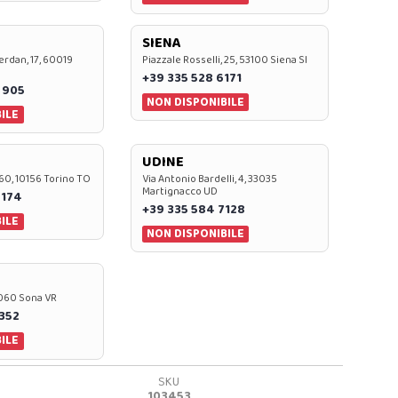
SIENA
rdan, 17, 60019
Piazzale Rosselli, 25, 53100 Siena SI
+39 335 528 6171
 905
NON DISPONIBILE
ILE
UDINE
60, 10156 Torino TO
Via Antonio Bardelli, 4, 33035
Martignacco UD
 174
+39 335 584 7128
ILE
NON DISPONIBILE
37060 Sona VR
0352
ILE
SKU
103453