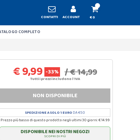
CONTATTI
ACCOUNT
€ 0
ATALOGO COMPLETO
€ 9,99
/ € 14,99
-33%
Tutti i prezzi includono l'IVA
NON DISPONIBILE
SPEDIZIONE A SOLO 1 EURO
DA €50
Prezzo più basso di questo prodotto negli ultimi 30 giorni: € 14.99
DISPONIBILE NEI NOSTRI NEGOZI
SCOPRI DI PIÙ