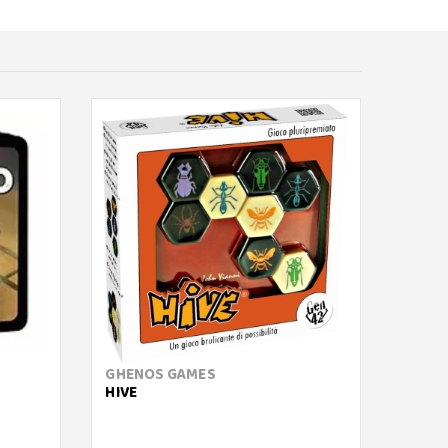
GHENOS GAMES
GIGAM
HIVE
PYLOS