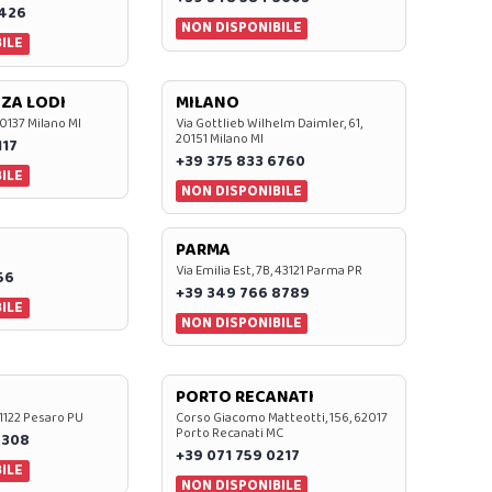
7426
NON DISPONIBILE
ILE
ZA LODI
MILANO
20137 Milano MI
Via Gottlieb Wilhelm Daimler, 61,
20151 Milano MI
117
+39 375 833 6760
ILE
NON DISPONIBILE
PARMA
Via Emilia Est, 7B, 43121 Parma PR
56
+39 349 766 8789
ILE
NON DISPONIBILE
PORTO RECANATI
 61122 Pesaro PU
Corso Giacomo Matteotti, 156, 62017
Porto Recanati MC
7308
+39 071 759 0217
ILE
NON DISPONIBILE