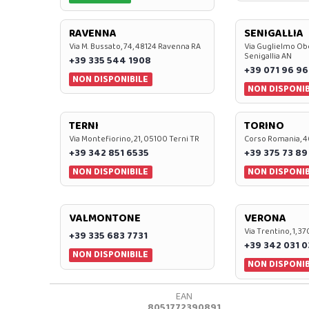
RAVENNA
SENIGALLIA
Via M. Bussato, 74, 48124 Ravenna RA
Via Guglielmo Obe
Senigallia AN
+39 335 544 1908
+39 071 96 96
NON DISPONIBILE
NON DISPONIB
TERNI
TORINO
Via Montefiorino, 21, 05100 Terni TR
Corso Romania, 4
+39 342 851 6535
+39 375 73 89
NON DISPONIBILE
NON DISPONIB
VALMONTONE
VERONA
Via Trentino, 1, 
+39 335 683 7731
+39 342 031 
NON DISPONIBILE
NON DISPONIB
EAN
8051772390891