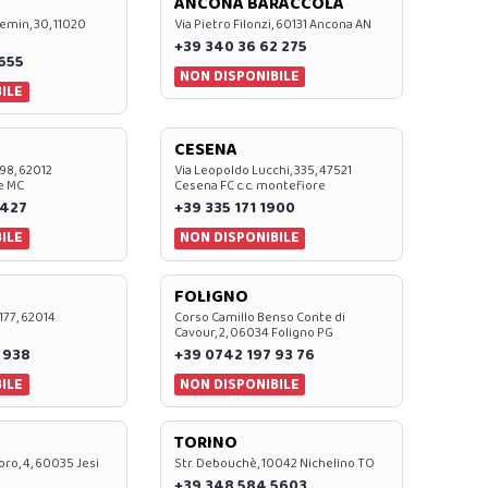
ANCONA BARACCOLA
emin, 30, 11020
Via Pietro Filonzi, 60131 Ancona AN
+39 340 36 62 275
0655
NON DISPONIBILE
ILE
CESENA
 98, 62012
Via Leopoldo Lucchi, 335, 47521
e MC
Cesena FC c.c. montefiore
 427
+39 335 171 1900
ILE
NON DISPONIBILE
FOLIGNO
 177, 62014
Corso Camillo Benso Conte di
Cavour, 2, 06034 Foligno PG
 938
+39 0742 197 93 76
ILE
NON DISPONIBILE
TORINO
oro, 4, 60035 Jesi
Str. Debouchè, 10042 Nichelino TO
+39 348 584 5603