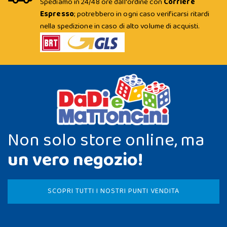
Spediamo in 24/48 ore dall'ordine con
Corriere
Espresso
; potrebbero in ogni caso verificarsi ritardi
nella spedizione in caso di alto volume di acquisti.
Non solo store online, ma
un vero negozio!
SCOPRI TUTTI I NOSTRI PUNTI VENDITA