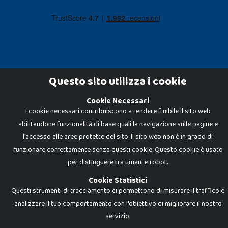
Questo sito utilizza i cookie
Cookie Necessari
Dadi e Mattoncini è un brand di Giocabene Srl. Ogni riproduzione o utilizzo non
espressamente autorizzato è severamente vietato. Tutti i loghi, marchi,
I cookie necessari contribuiscono a rendere fruibile il sito web
brand elencati nel presente shop sono di proprietà dei rispettivi titolari.
abilitandone funzionalità di base quali la navigazione sulle pagine e
I prezzi e le promozioni pubblicate potrebbero differire da quanto esposto in
negozio.
l'accesso alle aree protette del sito. Il sito web non è in grado di
Giocabene Srl - via della Posta 8, 20123 Milano (MI)
funzionare correttamente senza questi cookie. Questo cookie è usato
P.IVA 02608090425 - REA AN201199 - C.S. 10.000 i.v.
per distinguere tra umani e robot.
Cookie Statistici
Questi strumenti di tracciamento ci permettono di misurare il traffico e
analizzare il tuo comportamento con l'obiettivo di migliorare il nostro
servizio.