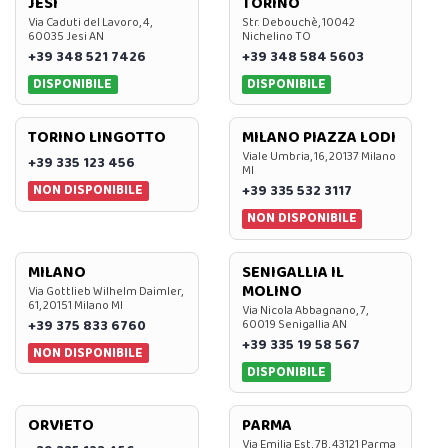
JESI
TORINO
Via Caduti del Lavoro, 4,
Str. Debouchè, 10042
60035 Jesi AN
Nichelino TO
+39 348 521 7426
+39 348 584 5603
DISPONIBILE
DISPONIBILE
TORINO LINGOTTO
MILANO PIAZZA LODI
Viale Umbria, 16, 20137 Milano
+39 335 123 456
MI
NON DISPONIBILE
+39 335 532 3117
NON DISPONIBILE
MILANO
SENIGALLIA IL
MOLINO
Via Gottlieb Wilhelm Daimler,
61, 20151 Milano MI
Via Nicola Abbagnano, 7,
+39 375 833 6760
60019 Senigallia AN
+39 335 19 58 567
NON DISPONIBILE
DISPONIBILE
ORVIETO
PARMA
Via Emilia Est, 7B, 43121 Parma