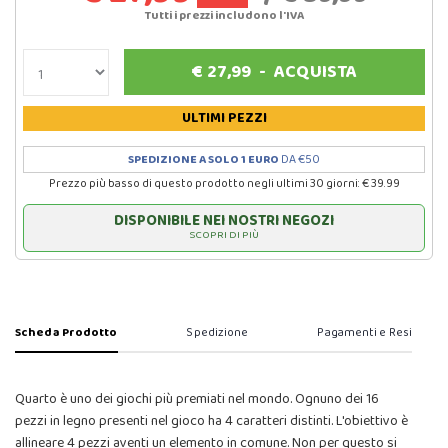
Tutti i prezzi includono l'IVA
€
27,99
-
ACQUISTA
ULTIMI PEZZI
SPEDIZIONE A SOLO 1 EURO
DA €50
Prezzo più basso di questo prodotto negli ultimi 30 giorni: € 39.99
DISPONIBILE NEI NOSTRI NEGOZI
SCOPRI DI PIÙ
Scheda Prodotto
Spedizione
Pagamenti e Resi
Quarto è uno dei giochi più premiati nel mondo. Ognuno dei 16
pezzi in legno presenti nel gioco ha 4 caratteri distinti. L'obiettivo è
allineare 4 pezzi aventi un elemento in comune. Non per questo si