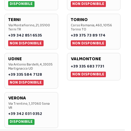
DISPONIBILE
NON DISPONIBILE
TERNI
TORINO
Via Montefiorino, 21, 05100
Corso Romania, 460, 10156
Terni TR
Torino TO
+39 342 851 6535
+39 375 73 89 174
NON DISPONIBILE
NON DISPONIBILE
UDINE
VALMONTONE
Via Antonio Bardelli, 4, 33035
+39 335 683 7731
Martignacco UD
NON DISPONIBILE
+39 335 584 7128
NON DISPONIBILE
VERONA
Via Trentino, 1, 37060 Sona
VR
+39 342 031 0352
DISPONIBILE