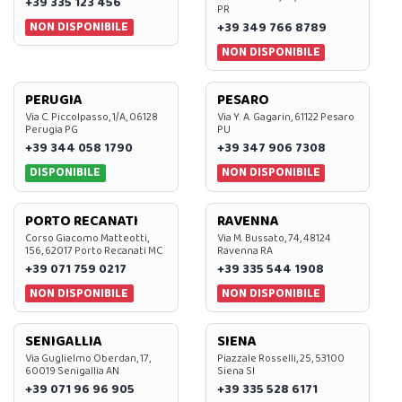
+39 335 123 456
PR
NON DISPONIBILE
+39 349 766 8789
NON DISPONIBILE
PERUGIA
PESARO
Via C. Piccolpasso, 1/A, 06128
Via Y. A. Gagarin, 61122 Pesaro
Perugia PG
PU
+39 344 058 1790
+39 347 906 7308
DISPONIBILE
NON DISPONIBILE
PORTO RECANATI
RAVENNA
Corso Giacomo Matteotti,
Via M. Bussato, 74, 48124
156, 62017 Porto Recanati MC
Ravenna RA
+39 071 759 0217
+39 335 544 1908
NON DISPONIBILE
NON DISPONIBILE
SENIGALLIA
SIENA
Via Guglielmo Oberdan, 17,
Piazzale Rosselli, 25, 53100
60019 Senigallia AN
Siena SI
+39 071 96 96 905
+39 335 528 6171