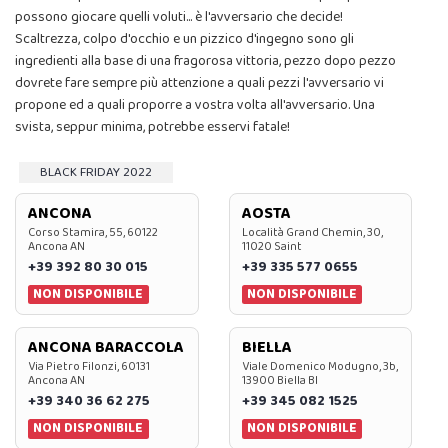
possono giocare quelli voluti... è l'avversario che decide!
Scaltrezza, colpo d'occhio e un pizzico d'ingegno sono gli
ingredienti alla base di una fragorosa vittoria, pezzo dopo pezzo
dovrete fare sempre più attenzione a quali pezzi l'avversario vi
propone ed a quali proporre a vostra volta all'avversario. Una
svista, seppur minima, potrebbe esservi fatale!
BLACK FRIDAY 2022
ANCONA
AOSTA
Corso Stamira, 55, 60122
Località Grand Chemin, 30,
Ancona AN
11020 Saint
+39 392 80 30 015
+39 335 577 0655
NON DISPONIBILE
NON DISPONIBILE
ANCONA BARACCOLA
BIELLA
Via Pietro Filonzi, 60131
Viale Domenico Modugno, 3b,
Ancona AN
13900 Biella BI
+39 340 36 62 275
+39 345 082 1525
NON DISPONIBILE
NON DISPONIBILE