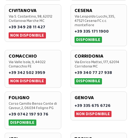
CIVITANOVA
CESENA
Via S. Costantino, 98, 62012
Via Leopoldo Lucchi, 335,
Civitanova Marche MC
47521 Cesena FC c.c.
montefiore
+39 349 28 11 427
+39 335 171 1900
NON DISPONIBILE
DISPONIBILE
COMACCHIO
CORRIDONIA
Via Valle Isola, 9, 44022
Via Enrico Mattei, 177, 62014
Comacchio FE
Corridonia MC
+39 342 502 3959
+39 340 77 27 938
NON DISPONIBILE
DISPONIBILE
FOLIGNO
GENOVA
Corso Camillo Benso Conte di
+39 335 675 6726
Cavour, 2, 06034 Foligno PG
NON DISPONIBILE
+39 0742 197 93 76
DISPONIBILE