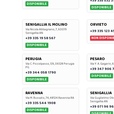
+39 335 532 3
DISPONIBILE
DISPONIBILE
SENIGALLIA IL MOLINO
ORVIETO
Via Nicola Abbagnano, 7, 60019
+39 335 123 4
Senigallia AN
NON DISPONIB
+39 335 19 58 567
DISPONIBILE
PERUGIA
PESARO
Via C. Piccolpasso, 1/A, 06128 Perugia
Via Y. A. Gagarin,
PG
+39 347 906 
+39 344 058 1790
DISPONIBILE
DISPONIBILE
RAVENNA
SENIGALLIA
Via M. Bussato, 74, 48124 Ravenna RA
Via Guglielmo Obe
Senigallia AN
+39 335 544 1908
+39 071 96 96
DISPONIBILE
DISPONIBILE