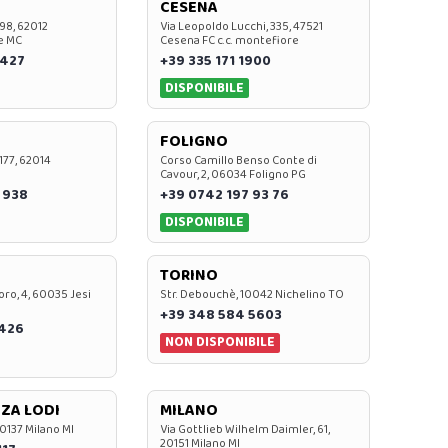
CESENA
 98, 62012
Via Leopoldo Lucchi, 335, 47521
e MC
Cesena FC c.c. montefiore
 427
+39 335 171 1900
DISPONIBILE
FOLIGNO
 177, 62014
Corso Camillo Benso Conte di
Cavour, 2, 06034 Foligno PG
 938
+39 0742 197 93 76
DISPONIBILE
TORINO
oro, 4, 60035 Jesi
Str. Debouchè, 10042 Nichelino TO
+39 348 584 5603
7426
NON DISPONIBILE
ZA LODI
MILANO
20137 Milano MI
Via Gottlieb Wilhelm Daimler, 61,
20151 Milano MI