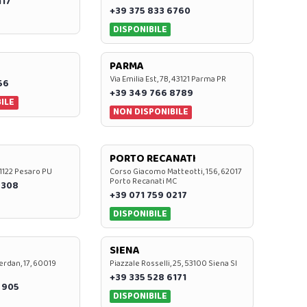
117
+39 375 833 6760
DISPONIBILE
PARMA
Via Emilia Est, 7B, 43121 Parma PR
56
+39 349 766 8789
ILE
NON DISPONIBILE
PORTO RECANATI
 61122 Pesaro PU
Corso Giacomo Matteotti, 156, 62017
Porto Recanati MC
7308
+39 071 759 0217
DISPONIBILE
SIENA
rdan, 17, 60019
Piazzale Rosselli, 25, 53100 Siena SI
+39 335 528 6171
 905
DISPONIBILE