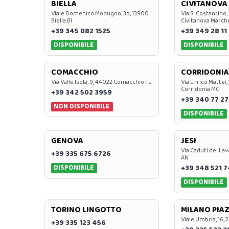
BIELLA
CIVITANOVA
Viale Domenico Modugno, 3b, 13900
Via S. Costantino,
Biella BI
Civitanova March
+39 345 082 1525
+39 349 28 11
DISPONIBILE
DISPONIBILE
COMACCHIO
CORRIDONIA
Via Valle Isola, 9, 44022 Comacchio FE
Via Enrico Mattei,
Corridonia MC
+39 342 502 3959
+39 340 77 27
NON DISPONIBILE
DISPONIBILE
GENOVA
JESI
Via Caduti del Lav
+39 335 675 6726
AN
DISPONIBILE
+39 348 521 
DISPONIBILE
TORINO LINGOTTO
MILANO PIAZ
Viale Umbria, 16, 
+39 335 123 456