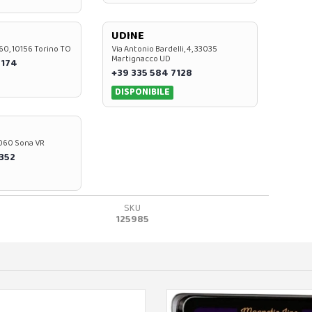
UDINE
60, 10156 Torino TO
Via Antonio Bardelli, 4, 33035
Martignacco UD
 174
+39 335 584 7128
DISPONIBILE
37060 Sona VR
0352
SKU
125985