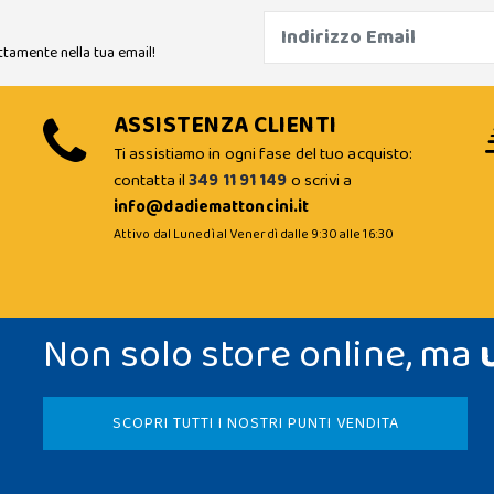
ttamente nella tua email!
ASSISTENZA CLIENTI
Ti assistiamo in ogni fase del tuo acquisto:
contatta il
349 11 91 149
o scrivi a
info@dadiemattoncini.it
Attivo dal Lunedì al Venerdì dalle 9:30 alle 16:30
Non solo store online, ma
SCOPRI TUTTI I NOSTRI PUNTI VENDITA