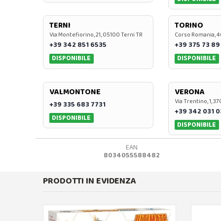
TERNI
TORINO
Via Montefiorino, 21, 05100 Terni TR
Corso Romania, 4
+39 342 851 6535
+39 375 73 89
DISPONIBILE
DISPONIBILE
VALMONTONE
VERONA
Via Trentino, 1, 
+39 335 683 7731
+39 342 031 
DISPONIBILE
DISPONIBILE
EAN
8034055588482
PRODOTTI IN EVIDENZA