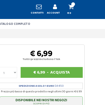
CONTATTI
ACCOUNT
€ 0
ATALOGO COMPLETO
€ 6,99
Tutti i prezzi includono l'IVA
€
6,99
-
ACQUISTA
SPEDIZIONE A SOLO 1 EURO
DA €50
Prezzo più basso di questo prodotto negli ultimi 30 giorni: € 6.99
DISPONIBILE NEI NOSTRI NEGOZI
SCOPRI DI PIÙ