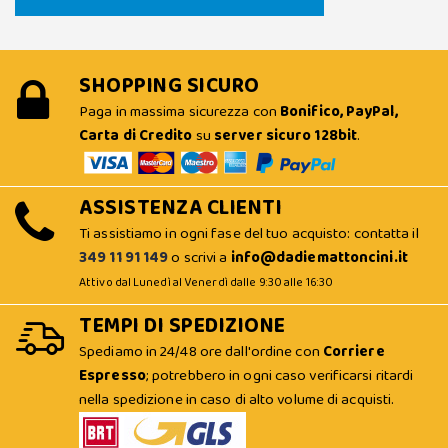
SHOPPING SICURO
Paga in massima sicurezza con
Bonifico, PayPal,
Carta di Credito
su
server sicuro 128bit
.
ASSISTENZA CLIENTI
Ti assistiamo in ogni fase del tuo acquisto: contatta il
349 11 91 149
o scrivi a
info@dadiemattoncini.it
Attivo dal Lunedì al Venerdì dalle 9:30 alle 16:30
TEMPI DI SPEDIZIONE
Spediamo in 24/48 ore dall'ordine con
Corriere
Espresso
; potrebbero in ogni caso verificarsi ritardi
nella spedizione in caso di alto volume di acquisti.