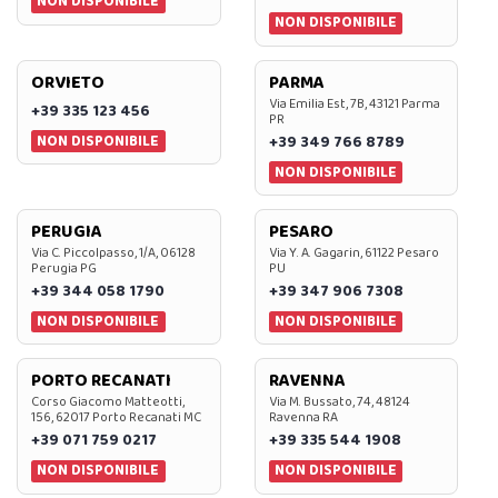
NON DISPONIBILE
NON DISPONIBILE
ORVIETO
PARMA
Via Emilia Est, 7B, 43121 Parma
+39 335 123 456
PR
NON DISPONIBILE
+39 349 766 8789
NON DISPONIBILE
PERUGIA
PESARO
Via C. Piccolpasso, 1/A, 06128
Via Y. A. Gagarin, 61122 Pesaro
Perugia PG
PU
+39 344 058 1790
+39 347 906 7308
NON DISPONIBILE
NON DISPONIBILE
PORTO RECANATI
RAVENNA
Corso Giacomo Matteotti,
Via M. Bussato, 74, 48124
156, 62017 Porto Recanati MC
Ravenna RA
+39 071 759 0217
+39 335 544 1908
NON DISPONIBILE
NON DISPONIBILE