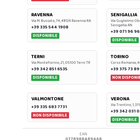
RAVENNA
SENIGALLIA
Via M. Bussato, 74, 48124 Ravenna RA
Via Guglielmo Obe
Senigallia AN
+39 335 544 1908
+39 071 96 96
DISPONIBILE
DISPONIBILE
TERNI
TORINO
Via Montefiorino, 21, 05100 Terni TR
Corso Romania, 4
+39 342 851 6535
+39 375 73 89
DISPONIBILE
NON DISPONIB
VALMONTONE
VERONA
Via Trentino, 1, 
+39 335 683 7731
+39 342 031 
NON DISPONIBILE
DISPONIBILE
EAN
0778988489468