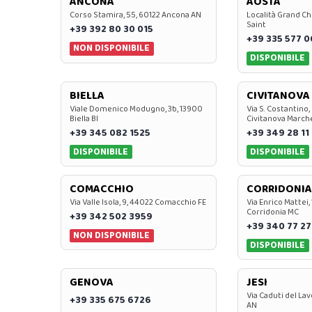
ANCONA
AOSTA
Corso Stamira, 55, 60122 Ancona AN
Località Grand Ch
Saint
+39 392 80 30 015
+39 335 577 
NON DISPONIBILE
DISPONIBILE
BIELLA
CIVITANOVA
Viale Domenico Modugno, 3b, 13900
Via S. Costantino,
Biella BI
Civitanova March
+39 345 082 1525
+39 349 28 11
DISPONIBILE
DISPONIBILE
COMACCHIO
CORRIDONIA
Via Valle Isola, 9, 44022 Comacchio FE
Via Enrico Mattei,
Corridonia MC
+39 342 502 3959
+39 340 77 27
NON DISPONIBILE
DISPONIBILE
GENOVA
JESI
Via Caduti del Lav
+39 335 675 6726
AN