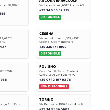
ANCONA BARACCOLA
emin, 30, 11020
Via Pietro Filonzi, 60131 Ancona AN
+39 340 36 62 275
0655
DISPONIBILE
CESENA
 98, 62012
Via Leopoldo Lucchi, 335, 47521
e MC
Cesena FC c.c. montefiore
 427
+39 335 171 1900
DISPONIBILE
FOLIGNO
 177, 62014
Corso Camillo Benso Conte di
Cavour, 2, 06034 Foligno PG
 938
+39 0742 197 93 76
NON DISPONIBILE
TORINO
oro, 4, 60035 Jesi
Str. Debouchè, 10042 Nichelino TO
+39 348 584 5603