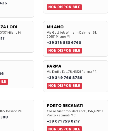
7426
NON DISPONIBILE
ZA LODI
MILANO
20137 Milano MI
Via Gottlieb Wilhelm Daimler, 61,
20151 Milano MI
117
+39 375 833 6760
NON DISPONIBILE
PARMA
Via Emilia Est, 7B, 43121 Parma PR
56
+39 349 766 8789
ILE
NON DISPONIBILE
PORTO RECANATI
 61122 Pesaro PU
Corso Giacomo Matteotti, 156, 62017
Porto Recanati MC
7308
+39 071 759 0217
NON DISPONIBILE