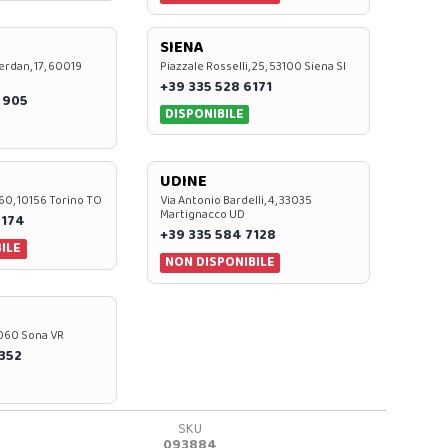
SIENA
rdan, 17, 60019
Piazzale Rosselli, 25, 53100 Siena SI
+39 335 528 6171
 905
DISPONIBILE
UDINE
60, 10156 Torino TO
Via Antonio Bardelli, 4, 33035
Martignacco UD
 174
+39 335 584 7128
ILE
NON DISPONIBILE
37060 Sona VR
0352
SKU
093884