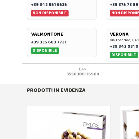
+39 342 851 6535
+39 375 73 89
NON DISPONIBILE
NON DISPONIB
VALMONTONE
VERONA
Via Trentino, 1, 
+39 335 683 7731
+39 342 031 
DISPONIBILE
DISPONIBILE
EAN
3558380115960
PRODOTTI IN EVIDENZA