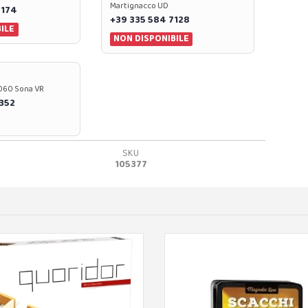
Martignacco UD
 174
+39 335 584 7128
ILE
NON DISPONIBILE
37060 Sona VR
0352
SKU
105377