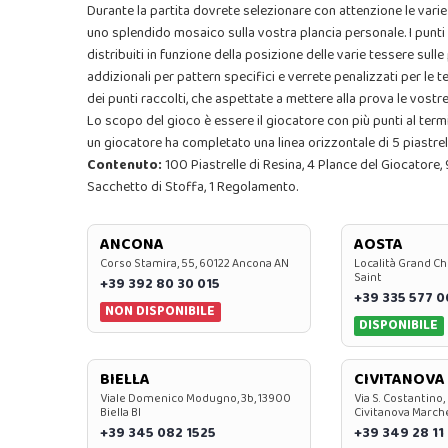
Durante la partita dovrete selezionare con attenzione le vari
uno splendido mosaico sulla vostra plancia personale. I punti vi
distribuiti in funzione della posizione delle varie tessere sulle
addizionali per pattern specifici e verrete penalizzati per le t
dei punti raccolti, che aspettate a mettere alla prova le vostr
Lo scopo del gioco è essere il giocatore con più punti al termi
un giocatore ha completato una linea orizzontale di 5 piastrel
Contenuto:
100 Piastrelle di Resina, 4 Plance del Giocatore,
Sacchetto di Stoffa, 1 Regolamento.
ANCONA
AOSTA
Corso Stamira, 55, 60122 Ancona AN
Località Grand Ch
Saint
+39 392 80 30 015
+39 335 577 
NON DISPONIBILE
DISPONIBILE
BIELLA
CIVITANOVA
Viale Domenico Modugno, 3b, 13900
Via S. Costantino,
Biella BI
Civitanova March
+39 345 082 1525
+39 349 28 11