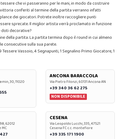
e tessere che vi passeranno per le mani, in modo da costruire
ttoria conferiti al termine della partita verranno infatti
 plance dei giocatori. Potrete inoltre raccogliere punti
essere sprecate. Il miglior artista verrà proclamato in funzione
e doti decorative?
ne della partita. La partita termina dopo il round in cui almeno
le consecutive sulla sua parete.
 9 Tessere Vassoio, 4 Segnapunti, 1 Segnalino Primo Giocatore, 1
ANCONA BARACCOLA
emin, 30, 11020
Via Pietro Filonzi, 60131 Ancona AN
+39 340 36 62 275
0655
NON DISPONIBILE
CESENA
 98, 62012
Via Leopoldo Lucchi, 335, 47521
e MC
Cesena FC c.c. montefiore
 427
+39 335 171 1900