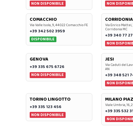
NON DISPONIBILE
NON DISPONIB
COMACCHIO
CORRIDONIA
Via Valle Isola, 9, 44022 Comacchio FE
Via Enrico Mattei,
Corridonia MC
+39 342 502 3959
+39 340 77 27
DISPONIBILE
NON DISPONIB
GENOVA
JESI
Via Caduti del Lav
+39 335 675 6726
AN
NON DISPONIBILE
+39 348 521 
NON DISPONIB
TORINO LINGOTTO
MILANO PIAZ
Viale Umbria, 16, 
+39 335 123 456
+39 335 532 3
NON DISPONIBILE
NON DISPONIB