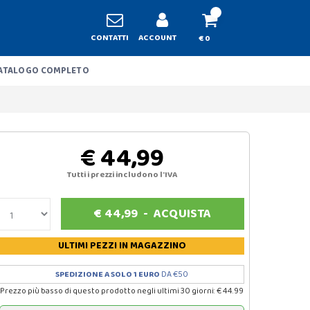
CONTATTI
ACCOUNT
€ 0
ATALOGO COMPLETO
€ 44,99
Tutti i prezzi includono l'IVA
€
44,99
-
ACQUISTA
ULTIMI PEZZI
IN MAGAZZINO
SPEDIZIONE A SOLO 1 EURO
DA €50
Prezzo più basso di questo prodotto negli ultimi 30 giorni: € 44.99