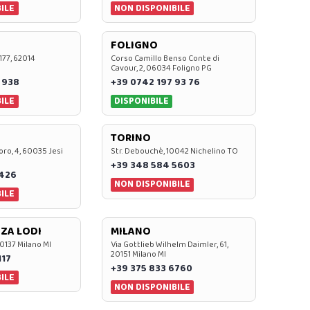
ILE
NON DISPONIBILE
FOLIGNO
 177, 62014
Corso Camillo Benso Conte di
Cavour, 2, 06034 Foligno PG
 938
+39 0742 197 93 76
ILE
DISPONIBILE
TORINO
oro, 4, 60035 Jesi
Str. Debouchè, 10042 Nichelino TO
+39 348 584 5603
7426
NON DISPONIBILE
ILE
ZA LODI
MILANO
20137 Milano MI
Via Gottlieb Wilhelm Daimler, 61,
20151 Milano MI
117
+39 375 833 6760
ILE
NON DISPONIBILE