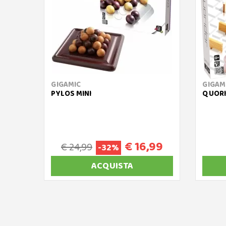
GIGAMIC
GIGAM
PYLOS MINI
QUOR
€ 16,99
€ 24,99
-32%
ACQUISTA