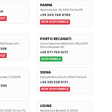
PARMA
Via Emilia Est, 7B, 43121 Parma PR
56
+39 349 766 8789
ILE
NON DISPONIBILE
PORTO RECANATI
 61122 Pesaro PU
Corso Giacomo Matteotti, 156, 62017
Porto Recanati MC
7308
+39 071 759 0217
ILE
DISPONIBILE
SIENA
rdan, 17, 60019
Piazzale Rosselli, 25, 53100 Siena SI
+39 335 528 6171
 905
NON DISPONIBILE
UDINE
60, 10156 Torino TO
Via Antonio Bardelli, 4, 33035