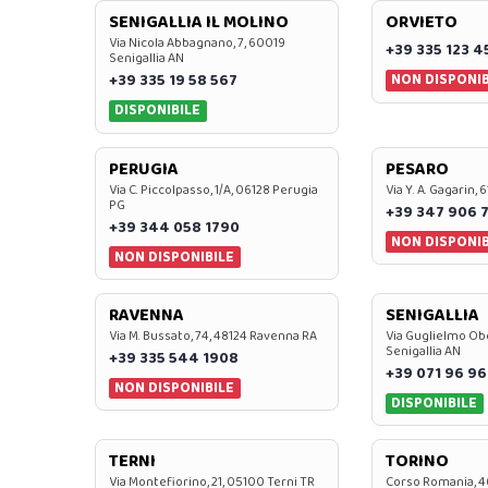
SENIGALLIA IL MOLINO
ORVIETO
Via Nicola Abbagnano, 7, 60019
+39 335 123 4
Senigallia AN
NON DISPONIB
+39 335 19 58 567
DISPONIBILE
PERUGIA
PESARO
Via C. Piccolpasso, 1/A, 06128 Perugia
Via Y. A. Gagarin,
PG
+39 347 906 
+39 344 058 1790
NON DISPONIB
NON DISPONIBILE
RAVENNA
SENIGALLIA
Via M. Bussato, 74, 48124 Ravenna RA
Via Guglielmo Obe
Senigallia AN
+39 335 544 1908
+39 071 96 96
NON DISPONIBILE
DISPONIBILE
TERNI
TORINO
Via Montefiorino, 21, 05100 Terni TR
Corso Romania, 4