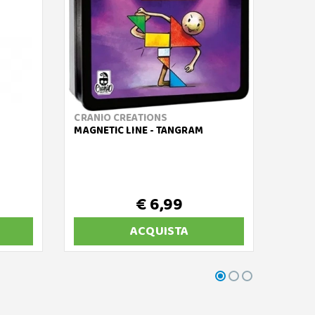
CRANIO CREATIONS
SPIN 
MAGNETIC LINE - TANGRAM
CLASS
COLOR
€ 6,99
ACQUISTA