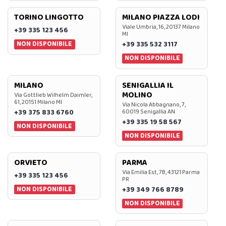
TORINO LINGOTTO
MILANO PIAZZA LODI
Viale Umbria, 16, 20137 Milano
+39 335 123 456
MI
NON DISPONIBILE
+39 335 532 3117
NON DISPONIBILE
MILANO
SENIGALLIA IL
MOLINO
Via Gottlieb Wilhelm Daimler,
61, 20151 Milano MI
Via Nicola Abbagnano, 7,
+39 375 833 6760
60019 Senigallia AN
+39 335 19 58 567
NON DISPONIBILE
NON DISPONIBILE
ORVIETO
PARMA
Via Emilia Est, 7B, 43121 Parma
+39 335 123 456
PR
NON DISPONIBILE
+39 349 766 8789
NON DISPONIBILE