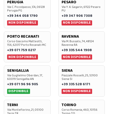
PERUGIA
PESARO
Via C. Piccolpasso, 1/A, 06128
Via Y. A. Gagarin, 61122 Pesaro
Perugia PG
PU
+39 344 058 1790
+39 347 906 7308
NON DISPONIBILE
NON DISPONIBILE
PORTO RECANATI
RAVENNA
Corso Giacomo Matteotti,
Via M. Bussato, 74, 48124
156, 62017 Porto Recanati MC
Ravenna RA
+39 071 759 0217
+39 335 544 1908
NON DISPONIBILE
NON DISPONIBILE
SENIGALLIA
SIENA
Via Guglielmo Oberdan, 17,
Piazzale Rosselli, 25, 53100
60019 Senigallia AN
Siena SI
+39 071 96 96 905
+39 335 528 6171
DISPONIBILE
NON DISPONIBILE
TERNI
TORINO
Via Montefiorino, 21, 05100
Corso Romania, 460, 10156
Terni TR
Torino TO