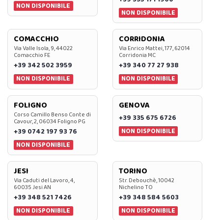
NON DISPONIBILE
NON DISPONIBILE
COMACCHIO
CORRIDONIA
Via Valle Isola, 9, 44022
Via Enrico Mattei, 177, 62014
Comacchio FE
Corridonia MC
+39 342 502 3959
+39 340 77 27 938
NON DISPONIBILE
NON DISPONIBILE
FOLIGNO
GENOVA
Corso Camillo Benso Conte di
+39 335 675 6726
Cavour, 2, 06034 Foligno PG
NON DISPONIBILE
+39 0742 197 93 76
NON DISPONIBILE
JESI
TORINO
Via Caduti del Lavoro, 4,
Str. Debouchè, 10042
60035 Jesi AN
Nichelino TO
+39 348 521 7426
+39 348 584 5603
NON DISPONIBILE
NON DISPONIBILE