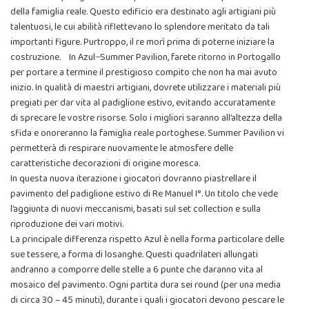
della famiglia reale. Questo edificio era destinato agli artigiani più
talentuosi, le cui abilità riflettevano lo splendore meritato da tali
importanti figure. Purtroppo, il re morì prima di poterne iniziare la
costruzione. In Azul ̶ Summer Pavilion, farete ritorno in Portogallo
per portare a termine il prestigioso compito che non ha mai avuto
inizio. In qualità di maestri artigiani, dovrete utilizzare i materiali più
pregiati per dar vita al padiglione estivo, evitando accuratamente
di sprecare le vostre risorse. Solo i migliori saranno all’altezza della
sfida e onoreranno la famiglia reale portoghese. Summer Pavilion vi
permetterà di respirare nuovamente le atmosfere delle
caratteristiche decorazioni di origine moresca.
In questa nuova iterazione i giocatori dovranno piastrellare il
pavimento del padiglione estivo di Re Manuel I°. Un titolo che vede
l’aggiunta di nuovi meccanismi, basati sul set collection e sulla
riproduzione dei vari motivi.
La principale differenza rispetto Azul è nella forma particolare delle
sue tessere, a forma di losanghe. Questi quadrilateri allungati
andranno a comporre delle stelle a 6 punte che daranno vita al
mosaico del pavimento. Ogni partita dura sei round (per una media
di circa 30 – 45 minuti), durante i quali i giocatori devono pescare le