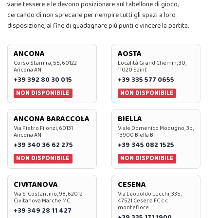
varie tessere e le devono posizionare sul tabellone di gioco,
cercando di non sprecarle per riempire tutti gli spazi a loro
disposizione, al fine di guadagnare più punti e vincere la partita.
ANCONA
AOSTA
Corso Stamira, 55, 60122
Località Grand Chemin, 30,
Ancona AN
11020 Saint
+39 392 80 30 015
+39 335 577 0655
NON DISPONIBILE
NON DISPONIBILE
ANCONA BARACCOLA
BIELLA
Via Pietro Filonzi, 60131
Viale Domenico Modugno, 3b,
Ancona AN
13900 Biella BI
+39 340 36 62 275
+39 345 082 1525
NON DISPONIBILE
NON DISPONIBILE
CIVITANOVA
CESENA
Via S. Costantino, 98, 62012
Via Leopoldo Lucchi, 335,
Civitanova Marche MC
47521 Cesena FC c.c.
montefiore
+39 349 28 11 427
+39 335 171 1900