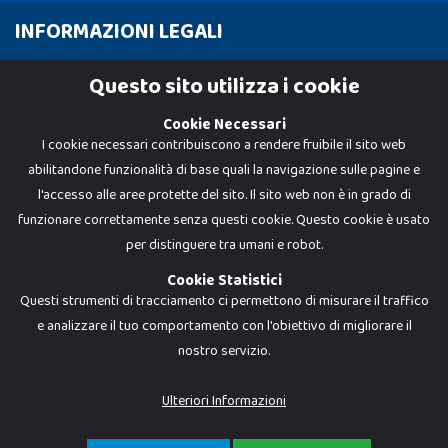
INFORMAZIONI LEGALI
Cookie Policy
Questo sito utilizza i cookie
Privacy Policy
Cookie Necessari
I cookie necessari contribuiscono a rendere fruibile il sito web
abilitandone funzionalità di base quali la navigazione sulle pagine e
l'accesso alle aree protette del sito. Il sito web non è in grado di
funzionare correttamente senza questi cookie. Questo cookie è usato
per distinguere tra umani e robot.
Cookie Statistici
Questi strumenti di tracciamento ci permettono di misurare il traffico
e analizzare il tuo comportamento con l'obiettivo di migliorare il
Dadi e Mattoncini è un brand di Giocabene Srl. Ogni riproduzione o utilizzo non
nostro servizio.
espressamente autorizzato è severamente vietato. Tutti i loghi, marchi,
brand elencati nel presente shop sono di proprietà dei rispettivi titolari.
I prezzi e le promozioni pubblicate potrebbero differire da quanto esposto in
Ulteriori Informazioni
negozio.
Giocabene Srl - via della Posta 8, 20123 Milano (MI)
P.IVA 02608090425 - REA AN201199 - C.S. 10.000 i.v.