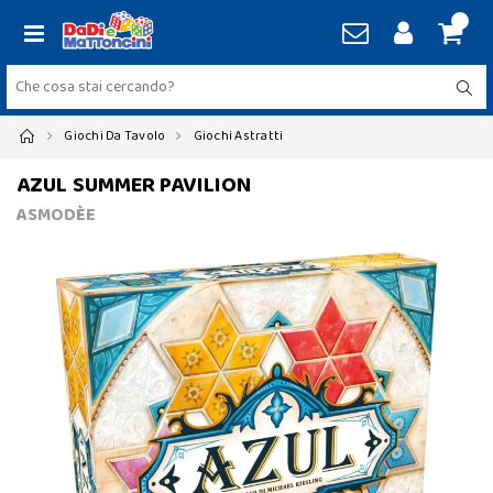
Giochi Da Tavolo
Giochi Astratti
AZUL SUMMER PAVILION
ASMODÈE