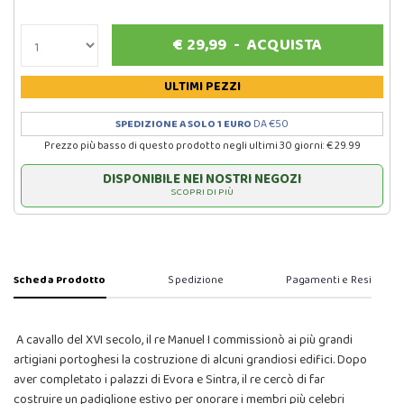
€
29,99
-
ACQUISTA
ULTIMI PEZZI
SPEDIZIONE A SOLO 1 EURO
DA €50
Prezzo più basso di questo prodotto negli ultimi 30 giorni: € 29.99
DISPONIBILE NEI NOSTRI NEGOZI
SCOPRI DI PIÙ
Scheda Prodotto
Spedizione
Pagamenti e Resi
A cavallo del XVI secolo, il re Manuel I commissionò ai più grandi
artigiani portoghesi la costruzione di alcuni grandiosi edifici. Dopo
aver completato i palazzi di Evora e Sintra, il re cercò di far
costruire un padiglione estivo per onorare i membri più celebri