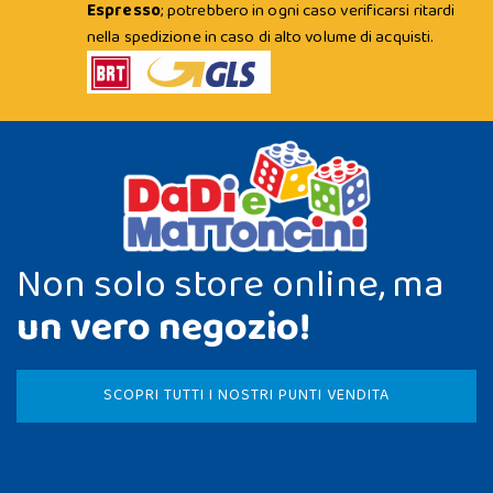
Espresso
; potrebbero in ogni caso verificarsi ritardi
nella spedizione in caso di alto volume di acquisti.
Non solo store online, ma
un vero negozio!
SCOPRI TUTTI I NOSTRI PUNTI VENDITA