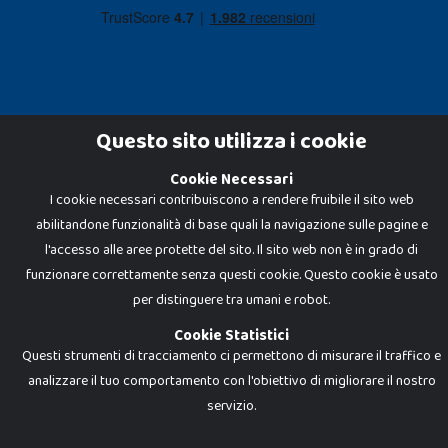
Questo sito utilizza i cookie
Cookie Necessari
Dadi e Mattoncini è un brand di Giocabene Srl. Ogni riproduzione o utilizzo non
I cookie necessari contribuiscono a rendere fruibile il sito web
espressamente autorizzato è severamente vietato. Tutti i loghi, marchi,
brand elencati nel presente shop sono di proprietà dei rispettivi titolari.
abilitandone funzionalità di base quali la navigazione sulle pagine e
I prezzi e le promozioni pubblicate potrebbero differire da quanto esposto in
negozio.
l'accesso alle aree protette del sito. Il sito web non è in grado di
Giocabene Srl - via della Posta 8, 20123 Milano (MI)
funzionare correttamente senza questi cookie. Questo cookie è usato
P.IVA 02608090425 - REA AN201199 - C.S. 10.000 i.v.
per distinguere tra umani e robot.
Cookie Statistici
Questi strumenti di tracciamento ci permettono di misurare il traffico e
analizzare il tuo comportamento con l'obiettivo di migliorare il nostro
servizio.