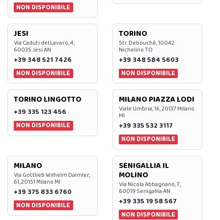
NON DISPONIBILE
JESI
TORINO
Via Caduti del Lavoro, 4,
Str. Debouchè, 10042
60035 Jesi AN
Nichelino TO
+39 348 521 7426
+39 348 584 5603
NON DISPONIBILE
NON DISPONIBILE
TORINO LINGOTTO
MILANO PIAZZA LODI
Viale Umbria, 16, 20137 Milano
+39 335 123 456
MI
NON DISPONIBILE
+39 335 532 3117
NON DISPONIBILE
MILANO
SENIGALLIA IL
MOLINO
Via Gottlieb Wilhelm Daimler,
61, 20151 Milano MI
Via Nicola Abbagnano, 7,
+39 375 833 6760
60019 Senigallia AN
+39 335 19 58 567
NON DISPONIBILE
NON DISPONIBILE