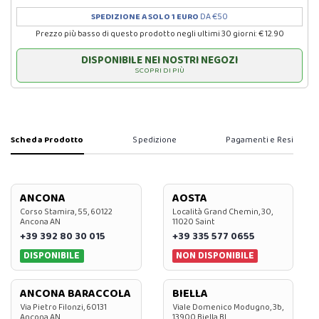
SPEDIZIONE A SOLO 1 EURO
DA €50
Prezzo più basso di questo prodotto negli ultimi 30 giorni: € 12.90
DISPONIBILE NEI NOSTRI NEGOZI
SCOPRI DI PIÙ
Scheda Prodotto
Spedizione
Pagamenti e Resi
ANCONA
AOSTA
Corso Stamira, 55, 60122
Località Grand Chemin, 30,
Ancona AN
11020 Saint
+39 392 80 30 015
+39 335 577 0655
DISPONIBILE
NON DISPONIBILE
ANCONA BARACCOLA
BIELLA
Via Pietro Filonzi, 60131
Viale Domenico Modugno, 3b,
Ancona AN
13900 Biella BI