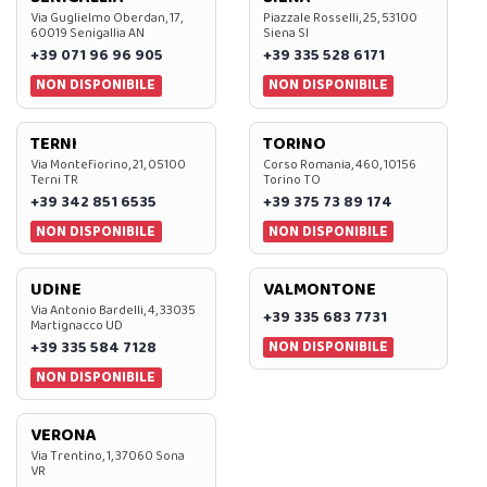
Via Guglielmo Oberdan, 17,
Piazzale Rosselli, 25, 53100
60019 Senigallia AN
Siena SI
+39 071 96 96 905
+39 335 528 6171
NON DISPONIBILE
NON DISPONIBILE
TERNI
TORINO
Via Montefiorino, 21, 05100
Corso Romania, 460, 10156
Terni TR
Torino TO
+39 342 851 6535
+39 375 73 89 174
NON DISPONIBILE
NON DISPONIBILE
UDINE
VALMONTONE
Via Antonio Bardelli, 4, 33035
+39 335 683 7731
Martignacco UD
NON DISPONIBILE
+39 335 584 7128
NON DISPONIBILE
VERONA
Via Trentino, 1, 37060 Sona
VR