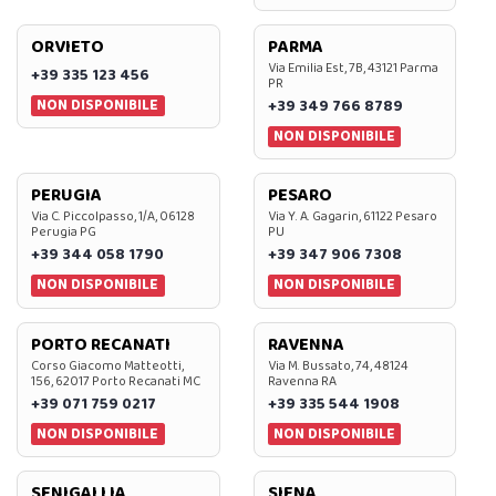
ORVIETO
PARMA
Via Emilia Est, 7B, 43121 Parma
+39 335 123 456
PR
NON DISPONIBILE
+39 349 766 8789
NON DISPONIBILE
PERUGIA
PESARO
Via C. Piccolpasso, 1/A, 06128
Via Y. A. Gagarin, 61122 Pesaro
Perugia PG
PU
+39 344 058 1790
+39 347 906 7308
NON DISPONIBILE
NON DISPONIBILE
PORTO RECANATI
RAVENNA
Corso Giacomo Matteotti,
Via M. Bussato, 74, 48124
156, 62017 Porto Recanati MC
Ravenna RA
+39 071 759 0217
+39 335 544 1908
NON DISPONIBILE
NON DISPONIBILE
SENIGALLIA
SIENA