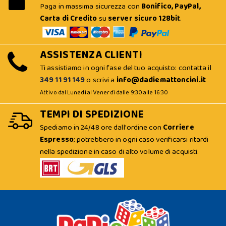
Paga in massima sicurezza con
Bonifico, PayPal,
Carta di Credito
su
server sicuro 128bit
.
ASSISTENZA CLIENTI
Ti assistiamo in ogni fase del tuo acquisto: contatta il
349 11 91 149
o scrivi a
info@dadiemattoncini.it
Attivo dal Lunedì al Venerdì dalle 9:30 alle 16:30
TEMPI DI SPEDIZIONE
Spediamo in 24/48 ore dall'ordine con
Corriere
Espresso
; potrebbero in ogni caso verificarsi ritardi
nella spedizione in caso di alto volume di acquisti.