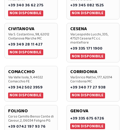
+39 340 36 62 275
+39 345 082 1525
NON DISPONIBILE
NON DISPONIBILE
CIVITANOVA
CESENA
Via S. Costantino, 98, 62012
Via Leopoldo Lucchi, 335,
Civitanova Marche MC
47521 Cesena FC c.c.
montefiore
+39 349 28 11 427
+39 335 171 1900
NON DISPONIBILE
NON DISPONIBILE
COMACCHIO
CORRIDONIA
Via Valle Isola, 9, 44022
Via Enrico Mattei, 177, 62014
Comacchio FE
Corridonia MC
+39 342 502 3959
+39 340 77 27 938
NON DISPONIBILE
NON DISPONIBILE
FOLIGNO
GENOVA
Corso Camillo Benso Conte di
+39 335 675 6726
Cavour, 2, 06034 Foligno PG
NON DISPONIBILE
+39 0742 197 93 76