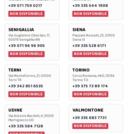
+39 071 759 0217
+39 335 544 1908
NON DISPONIBILE
NON DISPONIBILE
SENIGALLIA
SIENA
Via Guglielmo Oberdan, 17,
Piazzale Rosselli, 25, 53100
60019 Senigallia AN
Siena SI
+39 071 96 96 905
+39 335 528 6171
NON DISPONIBILE
NON DISPONIBILE
TERNI
TORINO
Via Montefiorino, 21, 05100
Corso Romania, 460, 10156
Terni TR
Torino TO
+39 342 851 6535
+39 375 73 89 174
NON DISPONIBILE
NON DISPONIBILE
UDINE
VALMONTONE
Via Antonio Bardelli, 4, 33035
+39 335 683 7731
Martignacco UD
NON DISPONIBILE
+39 335 584 7128