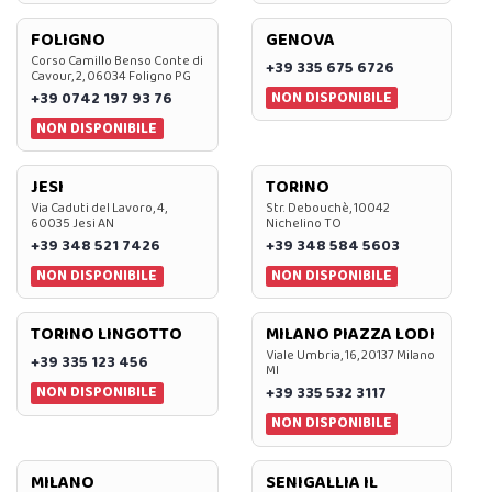
FOLIGNO
GENOVA
Corso Camillo Benso Conte di
+39 335 675 6726
Cavour, 2, 06034 Foligno PG
NON DISPONIBILE
+39 0742 197 93 76
NON DISPONIBILE
JESI
TORINO
Via Caduti del Lavoro, 4,
Str. Debouchè, 10042
60035 Jesi AN
Nichelino TO
+39 348 521 7426
+39 348 584 5603
NON DISPONIBILE
NON DISPONIBILE
TORINO LINGOTTO
MILANO PIAZZA LODI
Viale Umbria, 16, 20137 Milano
+39 335 123 456
MI
NON DISPONIBILE
+39 335 532 3117
NON DISPONIBILE
MILANO
SENIGALLIA IL