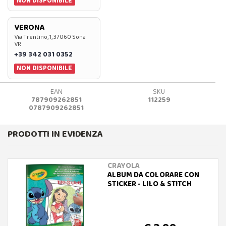
NON DISPONIBILE
VERONA
Via Trentino, 1, 37060 Sona
VR
+39 342 031 0352
NON DISPONIBILE
EAN
SKU
787909262851
112259
0787909262851
PRODOTTI IN EVIDENZA
CRAYOLA
ALBUM DA COLORARE CON
STICKER - LILO & STITCH