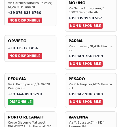
MOLINO
Via Gottlieb Wilhelm Daimler,
61, 20151 Milano MI
Via Nicola Abbagnano, 7,
+39 375 833 6760
60019 Senigallia AN
+39 335 19 58 567
NON DISPONIBILE
NON DISPONIBILE
ORVIETO
PARMA
Via Emilia Est, 7B, 43121 Parma
+39 335 123 456
PR
NON DISPONIBILE
+39 349 766 8789
NON DISPONIBILE
PERUGIA
PESARO
Via C. Piccolpasso, 1/A, 06128
Via Y. A. Gagarin, 61122 Pesaro
Perugia PG
PU
+39 344 058 1790
+39 347 906 7308
DISPONIBILE
NON DISPONIBILE
PORTO RECANATI
RAVENNA
Corso Giacomo Matteotti,
Via M. Bussato, 74, 48124
156, 62017 Porto Recanati MC
Ravenna RA