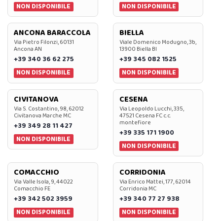
NON DISPONIBILE
NON DISPONIBILE
ANCONA BARACCOLA
BIELLA
Via Pietro Filonzi, 60131
Viale Domenico Modugno, 3b,
Ancona AN
13900 Biella BI
+39 340 36 62 275
+39 345 082 1525
NON DISPONIBILE
NON DISPONIBILE
CIVITANOVA
CESENA
Via S. Costantino, 98, 62012
Via Leopoldo Lucchi, 335,
Civitanova Marche MC
47521 Cesena FC c.c.
montefiore
+39 349 28 11 427
+39 335 171 1900
NON DISPONIBILE
NON DISPONIBILE
COMACCHIO
CORRIDONIA
Via Valle Isola, 9, 44022
Via Enrico Mattei, 177, 62014
Comacchio FE
Corridonia MC
+39 342 502 3959
+39 340 77 27 938
NON DISPONIBILE
NON DISPONIBILE