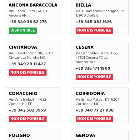
ANCONA BARACCOLA
BIELLA
Via Pietro Filonzi, 60131
Viale Domenico Modugno, 3b,
Ancona AN
13900 Biella BI
+39 340 36 62 275
+39 345 082 1525
DISPONIBILE
NON DISPONIBILE
CIVITANOVA
CESENA
Via S. Costantino, 98, 62012
Via Leopoldo Lucchi, 335,
Civitanova Marche MC
47521 Cesena FC c.c.
montefiore
+39 349 28 11 427
+39 335 171 1900
NON DISPONIBILE
NON DISPONIBILE
COMACCHIO
CORRIDONIA
Via Valle Isola, 9, 44022
Via Enrico Mattei, 177, 62014
Comacchio FE
Corridonia MC
+39 342 502 3959
+39 340 77 27 938
NON DISPONIBILE
NON DISPONIBILE
FOLIGNO
GENOVA