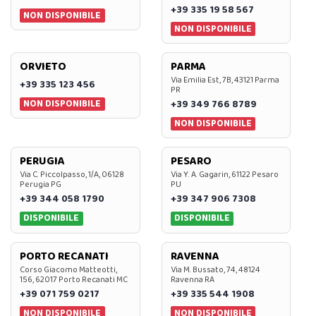
+39 335 19 58 567
NON DISPONIBILE
NON DISPONIBILE
ORVIETO
PARMA
Via Emilia Est, 7B, 43121 Parma
+39 335 123 456
PR
NON DISPONIBILE
+39 349 766 8789
NON DISPONIBILE
PERUGIA
PESARO
Via C. Piccolpasso, 1/A, 06128
Via Y. A. Gagarin, 61122 Pesaro
Perugia PG
PU
+39 344 058 1790
+39 347 906 7308
DISPONIBILE
DISPONIBILE
PORTO RECANATI
RAVENNA
Corso Giacomo Matteotti,
Via M. Bussato, 74, 48124
156, 62017 Porto Recanati MC
Ravenna RA
+39 071 759 0217
+39 335 544 1908
NON DISPONIBILE
NON DISPONIBILE