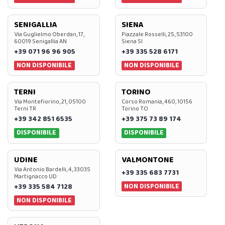
SENIGALLIA
SIENA
Via Guglielmo Oberdan, 17,
Piazzale Rosselli, 25, 53100
60019 Senigallia AN
Siena SI
+39 071 96 96 905
+39 335 528 6171
NON DISPONIBILE
NON DISPONIBILE
TERNI
TORINO
Via Montefiorino, 21, 05100
Corso Romania, 460, 10156
Terni TR
Torino TO
+39 342 851 6535
+39 375 73 89 174
DISPONIBILE
DISPONIBILE
UDINE
VALMONTONE
Via Antonio Bardelli, 4, 33035
+39 335 683 7731
Martignacco UD
NON DISPONIBILE
+39 335 584 7128
NON DISPONIBILE