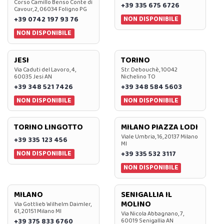
Corso Camillo Benso Conte di
+39 335 675 6726
Cavour, 2, 06034 Foligno PG
NON DISPONIBILE
+39 0742 197 93 76
NON DISPONIBILE
JESI
TORINO
Via Caduti del Lavoro, 4,
Str. Debouchè, 10042
60035 Jesi AN
Nichelino TO
+39 348 521 7426
+39 348 584 5603
NON DISPONIBILE
NON DISPONIBILE
TORINO LINGOTTO
MILANO PIAZZA LODI
Viale Umbria, 16, 20137 Milano
+39 335 123 456
MI
NON DISPONIBILE
+39 335 532 3117
NON DISPONIBILE
MILANO
SENIGALLIA IL
MOLINO
Via Gottlieb Wilhelm Daimler,
61, 20151 Milano MI
Via Nicola Abbagnano, 7,
+39 375 833 6760
60019 Senigallia AN