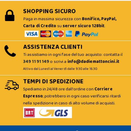
SHOPPING SICURO
Paga in massima sicurezza con
Bonifico, PayPal,
Carta di Credito
su
server sicuro 128bit
.
ASSISTENZA CLIENTI
Ti assistiamo in ogni fase del tuo acquisto: contatta il
349 11 91 149
o scrivi a
info@dadiemattoncini.it
Attivo dal Lunedì al Venerdì dalle 9:30 alle 16:30
TEMPI DI SPEDIZIONE
Spediamo in 24/48 ore dall'ordine con
Corriere
Espresso
; potrebbero in ogni caso verificarsi ritardi
nella spedizione in caso di alto volume di acquisti.