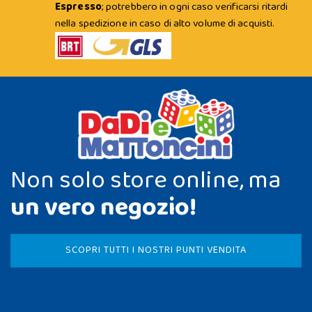
Espresso
; potrebbero in ogni caso verificarsi ritardi
nella spedizione in caso di alto volume di acquisti.
Non solo store online, ma
un vero negozio!
SCOPRI TUTTI I NOSTRI PUNTI VENDITA