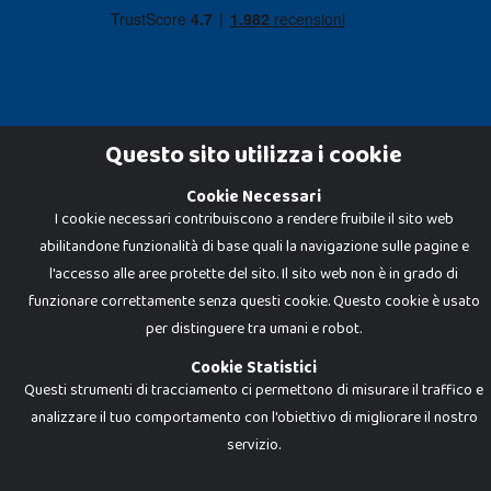
Questo sito utilizza i cookie
Cookie Necessari
Dadi e Mattoncini è un brand di Giocabene Srl. Ogni riproduzione o utilizzo non
I cookie necessari contribuiscono a rendere fruibile il sito web
espressamente autorizzato è severamente vietato. Tutti i loghi, marchi,
brand elencati nel presente shop sono di proprietà dei rispettivi titolari.
abilitandone funzionalità di base quali la navigazione sulle pagine e
I prezzi e le promozioni pubblicate potrebbero differire da quanto esposto in
negozio.
l'accesso alle aree protette del sito. Il sito web non è in grado di
Giocabene Srl - via della Posta 8, 20123 Milano (MI)
funzionare correttamente senza questi cookie. Questo cookie è usato
P.IVA 02608090425 - REA AN201199 - C.S. 10.000 i.v.
per distinguere tra umani e robot.
Cookie Statistici
Questi strumenti di tracciamento ci permettono di misurare il traffico e
analizzare il tuo comportamento con l'obiettivo di migliorare il nostro
servizio.