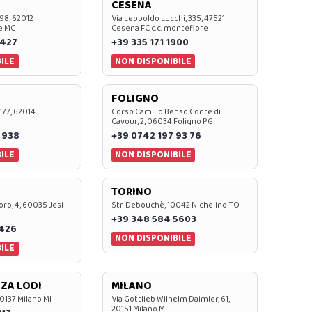
CESENA
 98, 62012
Via Leopoldo Lucchi, 335, 47521
e MC
Cesena FC c.c. montefiore
 427
+39 335 171 1900
ILE
NON DISPONIBILE
FOLIGNO
 177, 62014
Corso Camillo Benso Conte di
Cavour, 2, 06034 Foligno PG
 938
+39 0742 197 93 76
ILE
NON DISPONIBILE
TORINO
oro, 4, 60035 Jesi
Str. Debouchè, 10042 Nichelino TO
+39 348 584 5603
7426
NON DISPONIBILE
ILE
ZA LODI
MILANO
20137 Milano MI
Via Gottlieb Wilhelm Daimler, 61,
20151 Milano MI