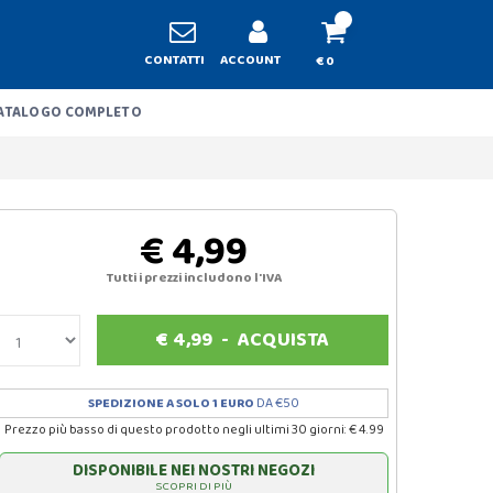
CONTATTI
ACCOUNT
€ 0
ATALOGO COMPLETO
€ 4,99
Tutti i prezzi includono l'IVA
€
4,99
-
ACQUISTA
SPEDIZIONE A SOLO 1 EURO
DA €50
Prezzo più basso di questo prodotto negli ultimi 30 giorni: € 4.99
DISPONIBILE NEI NOSTRI NEGOZI
SCOPRI DI PIÙ