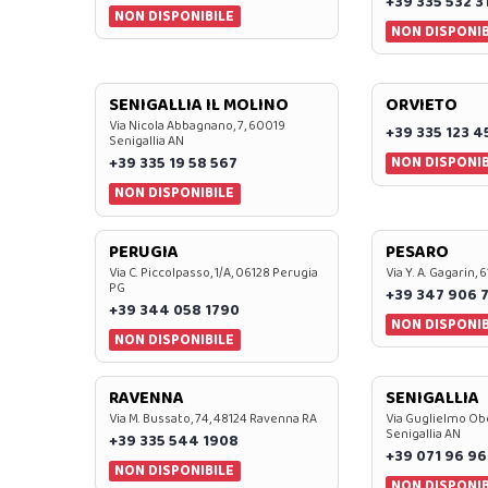
+39 335 532 3
NON DISPONIBILE
NON DISPONIB
SENIGALLIA IL MOLINO
ORVIETO
Via Nicola Abbagnano, 7, 60019
+39 335 123 4
Senigallia AN
NON DISPONIB
+39 335 19 58 567
NON DISPONIBILE
PERUGIA
PESARO
Via C. Piccolpasso, 1/A, 06128 Perugia
Via Y. A. Gagarin,
PG
+39 347 906 
+39 344 058 1790
NON DISPONIB
NON DISPONIBILE
RAVENNA
SENIGALLIA
Via M. Bussato, 74, 48124 Ravenna RA
Via Guglielmo Obe
Senigallia AN
+39 335 544 1908
+39 071 96 96
NON DISPONIBILE
NON DISPONIB