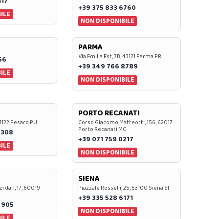
117
+39 375 833 6760
ILE
NON DISPONIBILE
PARMA
Via Emilia Est, 7B, 43121 Parma PR
56
+39 349 766 8789
ILE
NON DISPONIBILE
PORTO RECANATI
 61122 Pesaro PU
Corso Giacomo Matteotti, 156, 62017
Porto Recanati MC
7308
+39 071 759 0217
ILE
NON DISPONIBILE
SIENA
rdan, 17, 60019
Piazzale Rosselli, 25, 53100 Siena SI
+39 335 528 6171
 905
NON DISPONIBILE
ILE