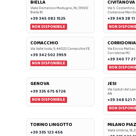
BIELLA
CIVITANOVA
Viale Domenico Modugno, 3b, 13900
Via S. Costantino,
Biella BI
Civitanova March
+39 345 082 1525
+39 349 28 11
NON DISPONIBILE
NON DISPONIB
COMACCHIO
CORRIDONIA
Via Valle Isola, 9, 44022 Comacchio FE
Via Enrico Mattei,
Corridonia MC
+39 342 502 3959
+39 340 77 27
NON DISPONIBILE
NON DISPONIB
GENOVA
JESI
Via Caduti del Lav
+39 335 675 6726
AN
NON DISPONIBILE
+39 348 521 
NON DISPONIB
TORINO LINGOTTO
MILANO PIAZ
Viale Umbria, 16, 
+39 335 123 456