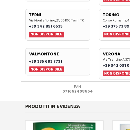
TERNI
TORINO
Via Montefiorino, 21, 05100 Terni TR
Corso Romania, 4
+39 342 851 6535
+39 375 73 89
NON DISPONIBILE
NON DISPONIB
VALMONTONE
VERONA
Via Trentino, 1, 
+39 335 683 7731
+39 342 031 
NON DISPONIBILE
NON DISPONIB
EAN
071662408664
PRODOTTI IN EVIDENZA