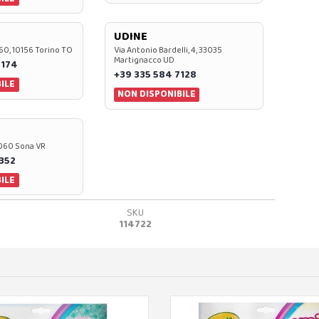
UDINE
60, 10156 Torino TO
Via Antonio Bardelli, 4, 33035
Martignacco UD
 174
+39 335 584 7128
ILE
NON DISPONIBILE
37060 Sona VR
0352
ILE
SKU
114722