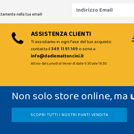
ttamente nella tua email!
ASSISTENZA CLIENTI
Ti assistiamo in ogni fase del tuo acquisto:
contatta il
349 11 91 149
o scrivi a
info@dadiemattoncini.it
Attivo dal Lunedì al Venerdì dalle 9:30 alle 16:30
Non solo store online, ma
SCOPRI TUTTI I NOSTRI PUNTI VENDITA