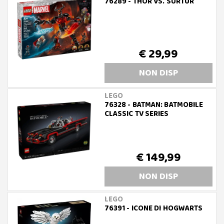
76289 - THOR VS. SURTUR
€ 29,99
NON DISP
LEGO
76328 - BATMAN: BATMOBILE
CLASSIC TV SERIES
€ 149,99
NON DISP
LEGO
76391 - ICONE DI HOGWARTS