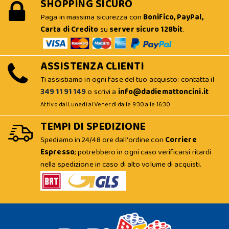
SHOPPING SICURO
Paga in massima sicurezza con
Bonifico, PayPal,
Carta di Credito
su
server sicuro 128bit
.
ASSISTENZA CLIENTI
Ti assistiamo in ogni fase del tuo acquisto: contatta il
349 11 91 149
o scrivi a
info@dadiemattoncini.it
Attivo dal Lunedì al Venerdì dalle 9:30 alle 16:30
TEMPI DI SPEDIZIONE
Spediamo in 24/48 ore dall'ordine con
Corriere
Espresso
; potrebbero in ogni caso verificarsi ritardi
nella spedizione in caso di alto volume di acquisti.