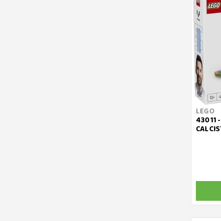
LEGO
43011 
CALCIS