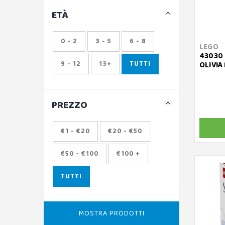
ETÀ
0 - 2
3 - 5
6 - 8
LEGO
43030 
9 - 12
13+
TUTTI
OLIVIA
PREZZO
€1 - €20
€20 - €50
€50 - €100
€100 +
TUTTI
MOSTRA PRODOTTI