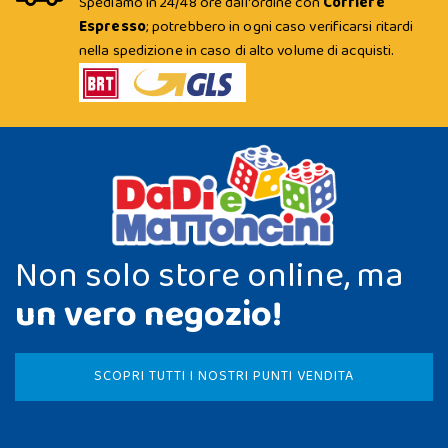
Spediamo in 24/48 ore dall'ordine con
Corriere
Espresso
; potrebbero in ogni caso verificarsi ritardi
nella spedizione in caso di alto volume di acquisti.
Non solo store online, ma
un vero negozio!
SCOPRI TUTTI I NOSTRI PUNTI VENDITA