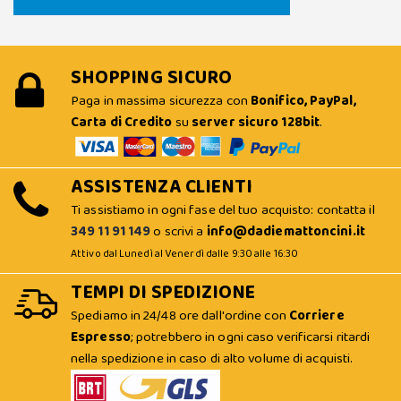
SHOPPING SICURO
Paga in massima sicurezza con
Bonifico, PayPal,
Carta di Credito
su
server sicuro 128bit
.
ASSISTENZA CLIENTI
Ti assistiamo in ogni fase del tuo acquisto: contatta il
349 11 91 149
o scrivi a
info@dadiemattoncini.it
Attivo dal Lunedì al Venerdì dalle 9:30 alle 16:30
TEMPI DI SPEDIZIONE
Spediamo in 24/48 ore dall'ordine con
Corriere
Espresso
; potrebbero in ogni caso verificarsi ritardi
nella spedizione in caso di alto volume di acquisti.