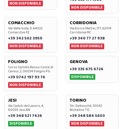
NON DISPONIBILE
NON DISPONIBILE
COMACCHIO
CORRIDONIA
Via Valle Isola, 9, 44022
Via Enrico Mattei, 177, 62014
Comacchio FE
Corridonia MC
+39 342 502 3959
+39 340 77 27 938
NON DISPONIBILE
NON DISPONIBILE
FOLIGNO
GENOVA
Corso Camillo Benso Conte di
+39 335 675 6726
Cavour, 2, 06034 Foligno PG
DISPONIBILE
+39 0742 197 93 76
NON DISPONIBILE
JESI
TORINO
Via Caduti del Lavoro, 4,
Str. Debouchè, 10042
60035 Jesi AN
Nichelino TO
+39 348 521 7426
+39 348 584 5603
DISPONIBILE
NON DISPONIBILE