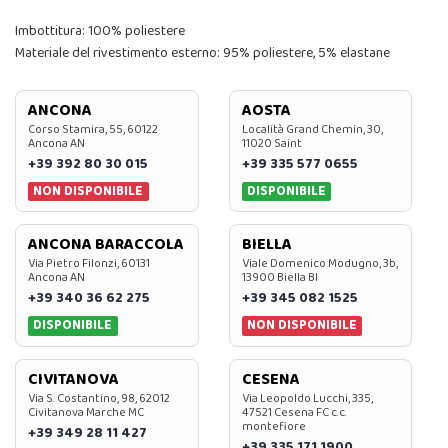
Imbottitura: 100% poliestere
Materiale del rivestimento esterno: 95% poliestere, 5% elastane
ANCONA
AOSTA
Corso Stamira, 55, 60122
Località Grand Chemin, 30,
Ancona AN
11020 Saint
+39 392 80 30 015
+39 335 577 0655
NON DISPONIBILE
DISPONIBILE
ANCONA BARACCOLA
BIELLA
Via Pietro Filonzi, 60131
Viale Domenico Modugno, 3b,
Ancona AN
13900 Biella BI
+39 340 36 62 275
+39 345 082 1525
DISPONIBILE
NON DISPONIBILE
CIVITANOVA
CESENA
Via S. Costantino, 98, 62012
Via Leopoldo Lucchi, 335,
Civitanova Marche MC
47521 Cesena FC c.c.
montefiore
+39 349 28 11 427
+39 335 171 1900