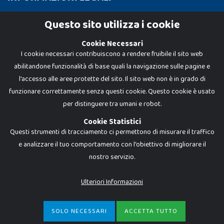
Cookie Policy
Questo sito utilizza i cookie
Privacy Policy
Cookie Necessari
I cookie necessari contribuiscono a rendere fruibile il sito web
abilitandone funzionalità di base quali la navigazione sulle pagine e
l'accesso alle aree protette del sito. Il sito web non è in grado di
funzionare correttamente senza questi cookie. Questo cookie è usato
per distinguere tra umani e robot.
Cookie Statistici
Questi strumenti di tracciamento ci permettono di misurare il traffico
e analizzare il tuo comportamento con l'obiettivo di migliorare il
Dadi e Mattoncini è un brand di Giocabene Srl. Ogni riproduzione o utilizzo non
nostro servizio.
espressamente autorizzato è severamente vietato. Tutti i loghi, marchi,
brand elencati nel presente shop sono di proprietà dei rispettivi titolari.
I prezzi e le promozioni pubblicate potrebbero differire da quanto esposto in
Ulteriori Informazioni
negozio.
Giocabene Srl - via della Posta 8, 20123 Milano (MI)
P.IVA 02608090425 - REA AN201199 - C.S. 10.000 i.v.
SOLO NECESSARI
ACCETTA TUTTO
€
9,99
-
ACQUISTA